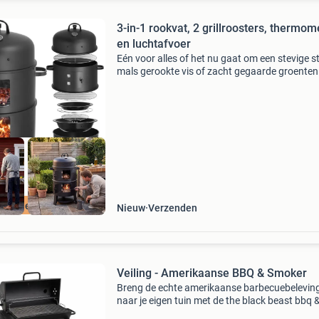
3-in-1 rookvat, 2 grillroosters, thermom
en luchtafvoer
Eén voor alles of het nu gaat om een stevige s
mals gerookte vis of zacht gegaarde groenten
de modulaire rookton van tectake combineer je
bereidingswijzen in één enkel model. De solide
ratis levering
Nieuw
Verzenden
Veiling - Amerikaanse BBQ & Smoker
Breng de echte amerikaanse barbecuebelevin
naar je eigen tuin met de the black beast bbq 
smoker. Deze robuuste houtskoolbarbecue