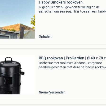
Happy Smokers rookoven.
Ik gebruik hem nu gewoon te weinig na de
aanschaf van een egg. Hij is toe aan een lijnoli
behandeling en is ie weer nieuw. Alleen serieus
biedingen wordt op gereageerd.
Ophalen
BBQ rookoven | ProGarden | Ø 40 x 78 
Barbecue met rookoven &ndash - zorg voor
heerlijke gerechten met deze barbecue rookov
Dankzij het slimme ontwerp en de stevige
constructie gril en rook je eenvoudig vlees, vis 
groenten tot i
Nieuw
Verzenden