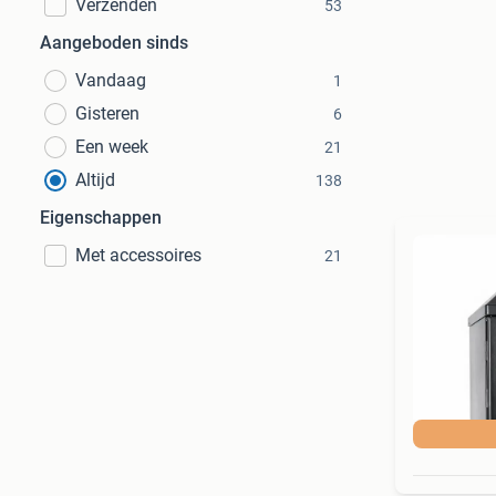
Verzenden
53
Aangeboden sinds
Vandaag
1
Gisteren
6
Een week
21
Altijd
138
Eigenschappen
Met accessoires
21