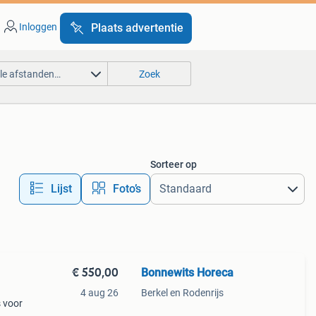
Inloggen
Plaats advertentie
lle afstanden…
Zoek
Sorteer op
Lijst
Foto’s
€ 550,00
Bonnewits Horeca
4 aug 26
Berkel en Rodenrijs
s voor