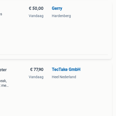
€ 50,00
Gerry
os
Vandaag
Hardenberg
€ 77,90
TecTake GmbH
eter
Vandaag
Heel Nederland
teak,
: met
 drie