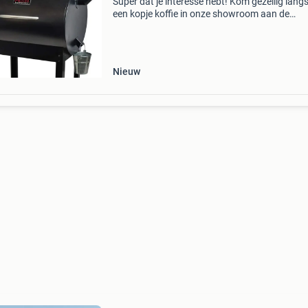
Super dat je interesse hebt! Kom gezellig lang
een kopje koffie in onze showroom aan de
industrieweg 37 in berkel en rodenrijs. Je hoef
geen afspraak te maken, loop gewoon binnen!
je liever
Nieuw