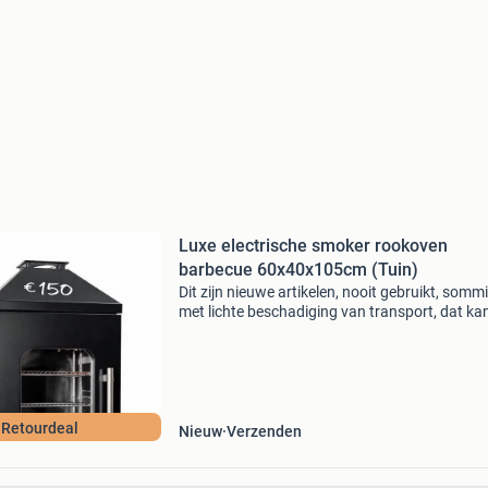
Luxe electrische smoker rookoven
barbecue 60x40x105cm (Tuin)
Dit zijn nieuwe artikelen, nooit gebruikt, somm
met lichte beschadiging van transport, dat ka
gaan van enkel de doos met wat schade of ee
klein krasje of deukje. Check onze webshop w
2Dekans
Retourdeal
Nieuw
Verzenden