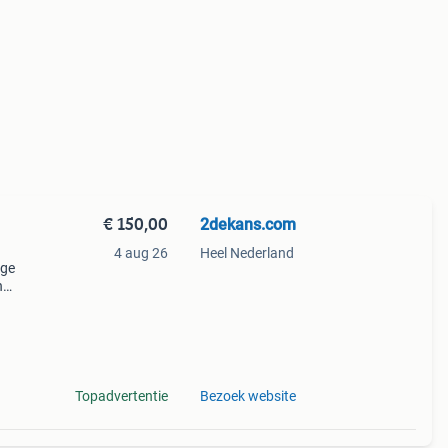
€ 150,00
2dekans.com
4 aug 26
Heel Nederland
ige
n
n
ww .
Topadvertentie
Bezoek website