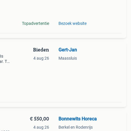
araat.
Topadvertentie
Bezoek website
Bieden
Gert-Jan
Is
4 aug 26
Maassluis
r. Te
€ 550,00
Bonnewits Horeca
4 aug 26
Berkel en Rodenrijs