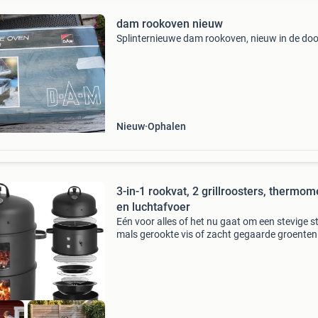
dam rookoven nieuw
Splinternieuwe dam rookoven, nieuw in de do
Nieuw
Ophalen
3-in-1 rookvat, 2 grillroosters, thermom
en luchtafvoer
Eén voor alles of het nu gaat om een stevige s
mals gerookte vis of zacht gegaarde groenten
de modulaire rookton van tectake combineer je
bereidingswijzen in één enkel model. De solide