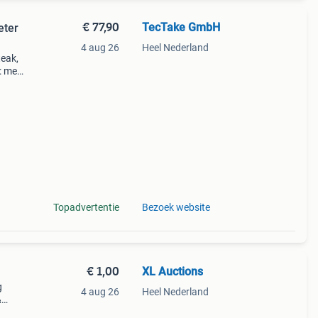
€ 77,90
TecTake GmbH
eter
4 aug 26
Heel Nederland
teak,
: met
 drie
Topadvertentie
Bezoek website
€ 1,00
XL Auctions
g
4 aug 26
Heel Nederland
&