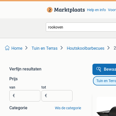
Help en info
Voor
2
Home
Tuin en Terras
Houtskoolbarbecues
Verfijn resultaten
Bewaa
Prijs
Tuin en Terr
van
tot
€
€
Categorie
Wis de categorie