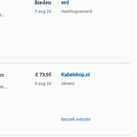
Bieden
svd
5 aug 26
Heerhugowaard
e
e
€ 73,95
Kabelshop.nl
cm
5 aug 26
Almere
en.
of
Bezoek website