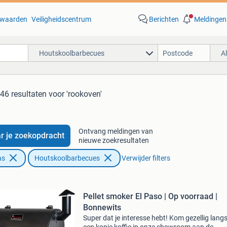
waarden
Veiligheidscentrum
Berichten
Meldingen
Houtskoolbarbecues
A
46 resultaten
voor 'rookoven'
Ontvang meldingen van
r je zoekopdracht
nieuwe zoekresultaten
as
Houtskoolbarbecues
Verwijder filters
Pellet smoker El Paso | Op voorraad |
Bonnewits
Super dat je interesse hebt! Kom gezellig lang