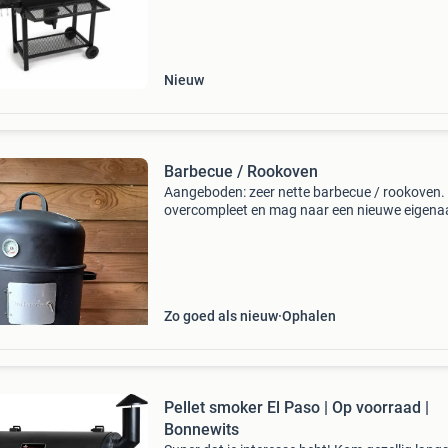
combineert grillen en slow cooking in één app
Dankzij het
Nieuw
Barbecue / Rookoven
Aangeboden: zeer nette barbecue / rookoven. 
overcompleet en mag naar een nieuwe eigenaa
gebruiken als barbecue, rookoven of stomer
specificaties: - voorzien van twee delen, die
eenvoudig door
Zo goed als nieuw
Ophalen
Pellet smoker El Paso | Op voorraad |
Bonnewits