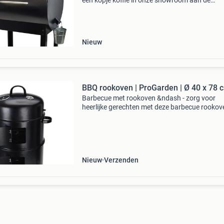
een kopje koffie in onze showroom aan de
industrieweg 37 in berkel en rodenrijs. Je hoef
geen afspraak te maken, loop gewoon binnen!
je liever
Nieuw
BBQ rookoven | ProGarden | Ø 40 x 78 
Barbecue met rookoven &ndash - zorg voor
heerlijke gerechten met deze barbecue rookov
Dankzij het slimme ontwerp en de stevige
constructie gril en rook je eenvoudig vlees, vis 
groenten tot i
Nieuw
Verzenden