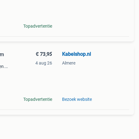
t
 Als
Topadvertentie
€ 73,95
Kabelshop.nl
cm
4 aug 26
Almere
en.
of
Topadvertentie
Bezoek website