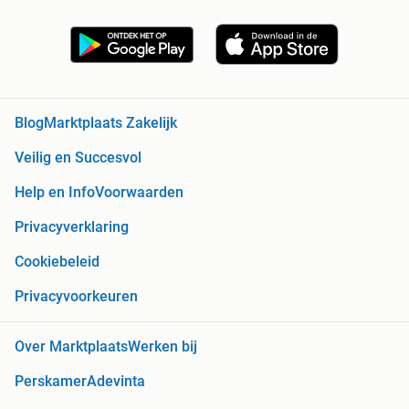
Blog
Marktplaats Zakelijk
Veilig en Succesvol
Help en Info
Voorwaarden
Privacyverklaring
Cookiebeleid
Privacyvoorkeuren
Over Marktplaats
Werken bij
Perskamer
Adevinta