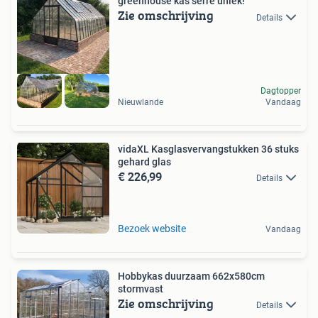
greenhouse kas serre uniek!
Zie omschrijving
Details
Dagtopper
Nieuwlande
Vandaag
vidaXL Kasglasvervangstukken 36 stuks
gehard glas
€ 226,99
Details
Bezoek website
Vandaag
Hobbykas duurzaam 662x580cm
stormvast
Zie omschrijving
Details