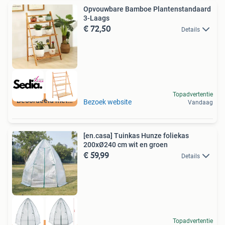
Opvouwbare Bamboe Plantenstandaard
3-Laags
€ 72,50
Details
Topadvertentie
Beoordeeld met 9+
Bezoek website
Vandaag
[en.casa] Tuinkas Hunze foliekas
200xØ240 cm wit en groen
€ 59,99
Details
Topadvertentie