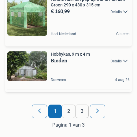
Groen 290 x 430 x 315 cm
€ 160,99
Details
Heel Nederland
Gisteren
Hobbykas, 9 m x 4 m
Bieden
Details
Doeveren
4 aug 26
1
2
3
Pagina 1 van 3