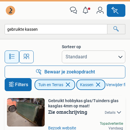
Kassen
Sorteer op
Alle afstanden…
Bewaar je zoekopdracht
Filters
Tuin en Terras
Kassen
Verwijder filt
Gebruikt hobbykas glas/Tuinders glas
kasglas 4mm op maat!
Zie omschrijving
Details
Topadvertentie
Bezoek website
Vandaag