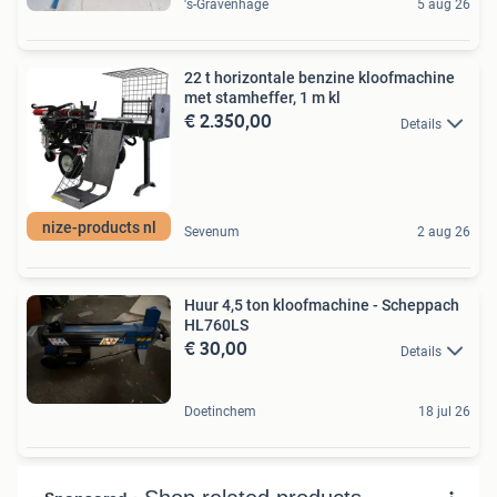
's-Gravenhage
5 aug 26
22 t horizontale benzine kloofmachine
met stamheffer, 1 m kl
€ 2.350,00
Details
nize-products nl
Sevenum
2 aug 26
Huur 4,5 ton kloofmachine - Scheppach
HL760LS
€ 30,00
Details
Doetinchem
18 jul 26