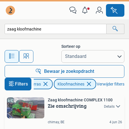
Kloofmachines
Sorteer op
Alle afstanden…
Bewaar je zoekopdracht
Filters
Tuin en Terras
Kloofmachines
Verwijder filters
Zaag kloofmachine COMPLEX 1100
Zie omschrijving
Details
chimay, BE
4 jun 26