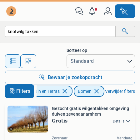
Planten | Bomen
Sorteer op
Alle afstanden…
Bewaar je zoekopdracht
Filters
Tuin en Terras
Bomen
Verwijder filters
Gezocht gratis wilgentakken omgeving
duiven zevenaar arnhem
Gratis
Details
Zevenaar
Vandaag