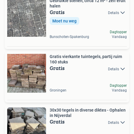
Gebruikte stenen, circa 12 m² - zelf eruit
halen
Gratis
Details
Moet nu weg
Dagtopper
Bunschoten-Spakenburg
Vandaag
Gratis vierkante tuintegels, partij ruim
160 stuks
Gratis
Details
Dagtopper
Groningen
Vandaag
30x30 tegels in diverse diktes - Ophalen
in Nijverdal
Gratis
Details