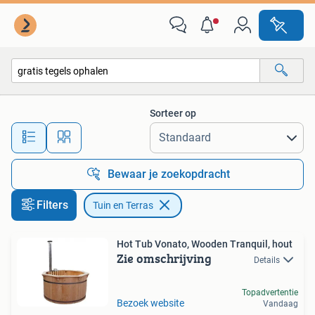
Tuin en Terras
Sorteer op
Alle afstanden…
Bewaar je zoekopdracht
Filters
Tuin en Terras
Hot Tub Vonato, Wooden Tranquil, hout
Zie omschrijving
Details
Topadvertentie
Bezoek website
Vandaag