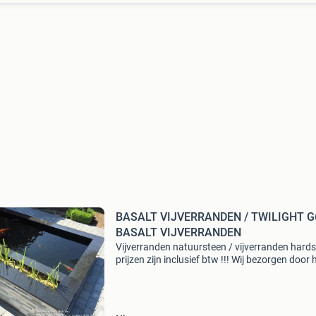
BASALT VIJVERRANDEN / TWILIGHT G
BASALT VIJVERRANDEN
Vijverranden natuursteen / vijverranden hard
prijzen zijn inclusief btw !!! Wij bezorgen door 
nederland !!! Week 33 - 34 zijn wij vanwege va
gesloten !!! Let u op ..... Prijzen worden