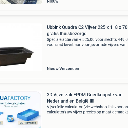
Nieuw
Ubbink Quadra C2 Vijver 225 x 118 x 70
gratis thuisbezorgd
Speciale actie van € 525,00 voor slechts 449,0
voorraad leverbaar voorgevormde vijvers van
ubbink – kwaliteit & duurzaamheid met de
voorgevormde vijvers van ubbink kiest u voor
kwaliteit
Nieuw
Verzenden
3D Vijverzak EPDM Goedkoopste van
Nederland en België !!!!
Vijverfolie calculator (zie webshop link voor o
calculator) uw vijver precies op maat gemaak
hoeft helemaal niet duur te zijn! Voer uw gew
vijvermaten in, kies het gewenste materiaal en