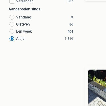
Verzenden
687
Aangeboden sinds
Vandaag
9
Gisteren
86
Een week
404
Altijd
1.819