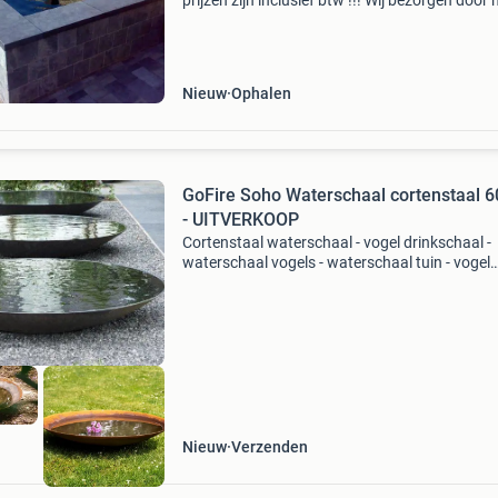
prijzen zijn inclusief btw !!! Wij bezorgen door 
nederland !!! Week 33 - 34 zijn wij vanwege va
gesloten !!! Let u op ..... Prijzen worden
Nieuw
Ophalen
GoFire Soho Waterschaal cortenstaal 
- UITVERKOOP
Cortenstaal waterschaal - vogel drinkschaal -
waterschaal vogels - waterschaal tuin - vogel
waterschaal - tuin ornament - vogeldrinkbak -
vogelbad - waterschaal voor vogels - vogel
waterschaal gloedni
Nieuw
Verzenden