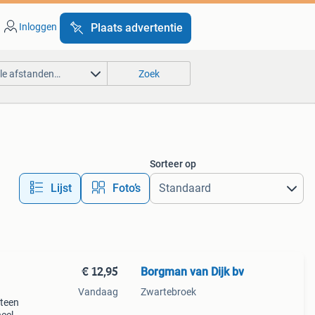
Inloggen
Plaats advertentie
lle afstanden…
Zoek
Sorteer op
Lijst
Foto’s
€ 12,95
Borgman van Dijk bv
Vandaag
Zwartebroek
steen