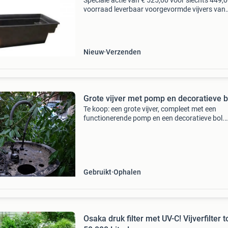
Speciale actie van € 525,00 voor slechts 449,0
voorraad leverbaar voorgevormde vijvers van
ubbink – kwaliteit & duurzaamheid met de
voorgevormde vijvers van ubbink kiest u voor
kwaliteit
Nieuw
Verzenden
Grote vijver met pomp en decoratieve b
Te koop: een grote vijver, compleet met een
functionerende pomp en een decoratieve bol.
Ideaal voor het creëren van een waterpartij in
tuin. De vijver en pomp zijn gebruikt, maar we
nog goed. A
Gebruikt
Ophalen
Osaka druk filter met UV-C! Vijverfilter t