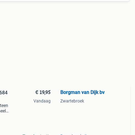
€ 19,95
Borgman van Dijk bv
684
Vandaag
Zwartebroek
steen
heel
kantie