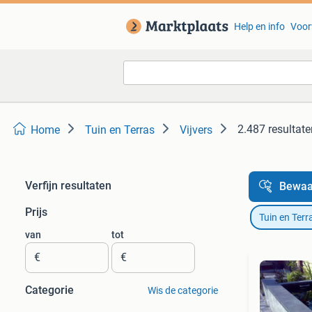
Help en info
Voor
2.487 resultate
Home
Tuin en Terras
Vijvers
Verfijn resultaten
Bewaa
Prijs
Tuin en Terr
van
tot
€
€
Categorie
Wis de categorie