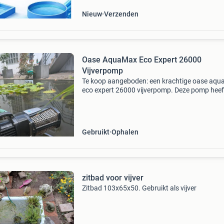
Nieuw
Verzenden
Oase AquaMax Eco Expert 26000
Vijverpomp
Te koop aangeboden: een krachtige oase aq
eco expert 26000 vijverpomp. Deze pomp heef
opvoerhoogte van 8,5 meter en is ideaal voor 
vijvers. De pomp is 4 jaar oud en heeft destijds
Gebruikt
Ophalen
zitbad voor vijver
Zitbad 103x65x50. Gebruikt als vijver