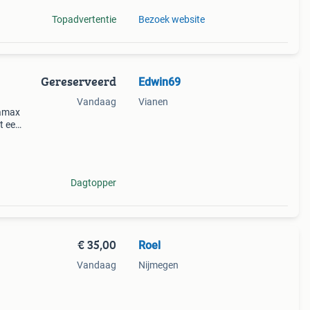
Topadvertentie
Bezoek website
Gereserveerd
Edwin69
Vandaag
Vianen
uamax
t een
grote
 nieu
Dagtopper
€ 35,00
Roel
Vandaag
Nijmegen