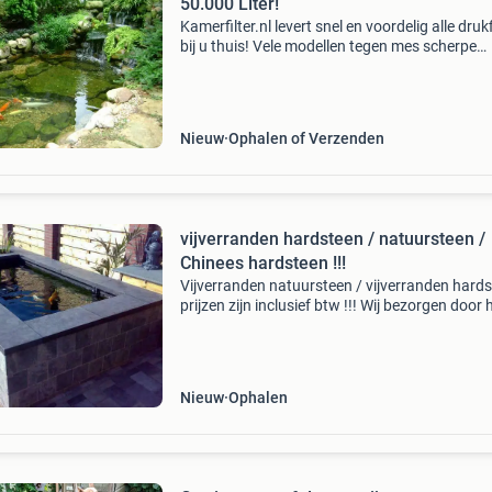
50.000 Liter!
Kamerfilter.nl levert snel en voordelig alle drukf
bij u thuis! Vele modellen tegen mes scherpe
prijzen! Bekijk alle modellen op onze website.
pf+ professional serie de osaka pf+ serie is
Nieuw
Ophalen of Verzenden
vijverranden hardsteen / natuursteen /
Chinees hardsteen !!!
Vijverranden natuursteen / vijverranden hard
prijzen zijn inclusief btw !!! Wij bezorgen door 
nederland !!! Week 33 - 34 zijn wij vanwege va
gesloten !!! Let u op ..... Prijzen worden
Nieuw
Ophalen