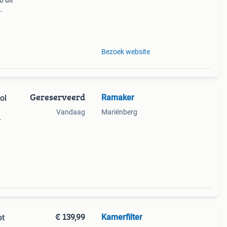
0 uit
Bezoek website
Gereserveerd
Ramaker
ol
Vandaag
Mariënberg
 uw
rken
€ 139,99
Kamerfilter
ot