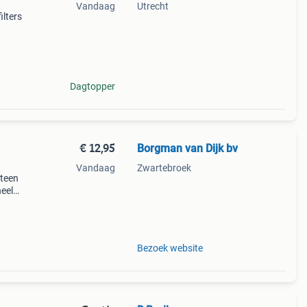
Vandaag
Utrecht
ilters
 Osaka
Dagtopper
€ 12,95
Borgman van Dijk bv
Vandaag
Zwartebroek
steen
heel
kantie
Bezoek website