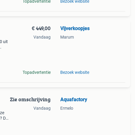
Topadvertentie
Bezoek website
€ 449,00
Vijverkoopjes
Vandaag
Marum
0 uit
Topadvertentie
Bezoek website
Zie omschrijving
Aquafactory
Vandaag
Ermelo
nze
t? Dat
enste