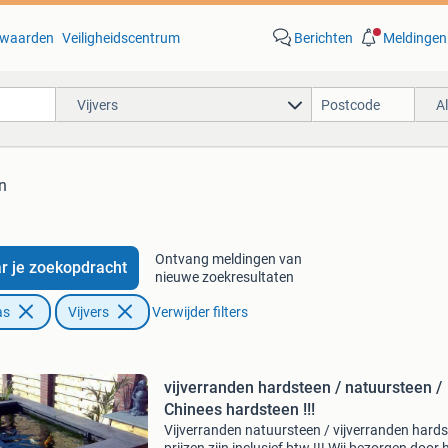
waarden
Veiligheidscentrum
Berichten
Meldingen
Vijvers
A
n
Ontvang meldingen van
r je zoekopdracht
nieuwe zoekresultaten
as
Vijvers
Verwijder filters
vijverranden hardsteen / natuursteen /
Chinees hardsteen !!!
Vijverranden natuursteen / vijverranden hard