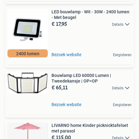
LED bouwlamp - Wit - 30W - 2400 lumen
- Met beugel
€ 17,95
Details
2400 lumen
Bezoek website
Eergisteren
Bouwlamp LED 60000 Lumen |
Tweedekansje | OP=OP
€ 65,11
Details
Bezoek website
Eergisteren
LIVARNO home Kinder picknicktafelset
met parasol
€ 115,00
Details