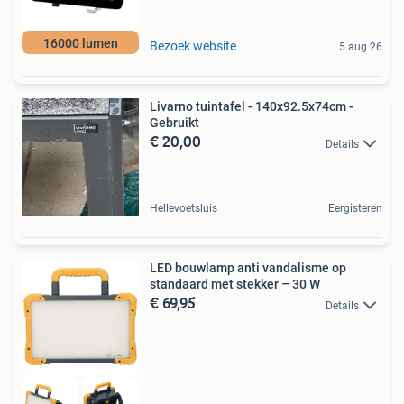
16000 lumen
Bezoek website
5 aug 26
Livarno tuintafel - 140x92.5x74cm -
Gebruikt
€ 20,00
Details
Hellevoetsluis
Eergisteren
LED bouwlamp anti vandalisme op
standaard met stekker – 30 W
€ 69,95
Details