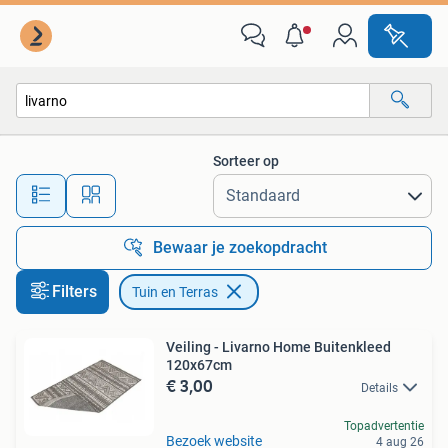
Tuin en Terras
Sorteer op
Alle afstanden…
Bewaar je zoekopdracht
Filters
Tuin en Terras
Veiling - Livarno Home Buitenkleed
120x67cm
€ 3,00
Details
Topadvertentie
Bezoek website
4 aug 26