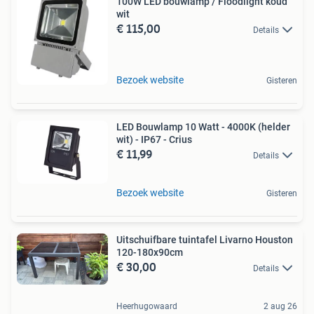
100W LED bouwlamp / Floodlight koud
wit
€ 115,00
Details
Bezoek website
Gisteren
LED Bouwlamp 10 Watt - 4000K (helder
wit) - IP67 - Crius
€ 11,99
Details
Bezoek website
Gisteren
Uitschuifbare tuintafel Livarno Houston
120-180x90cm
€ 30,00
Details
Heerhugowaard
2 aug 26