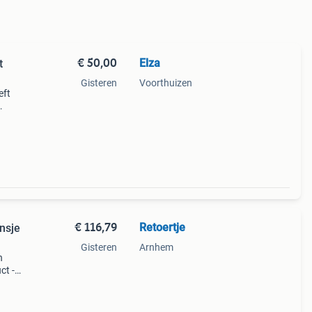
€ 50,00
Elza
t
Gisteren
Voorthuizen
eft
€ 116,79
Retoertje
nsje
Gisteren
Arnhem
n
ct -
v-