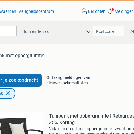
waarden
Veiligheidscentrum
Berichten
Meldingen
Tuin en Terras
A
ank met opbergruimte'
Ontvang meldingen van
r je zoekopdracht
nieuwe zoekresultaten
as
Tuinbank met opbergruimte | Retourdea
35% Korting
Vidaxl tuinbank met opbergruimte - zwart pol