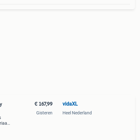
€ 167,99
vidaXL
y
Gisteren
Heel Nederland
s
iaal: