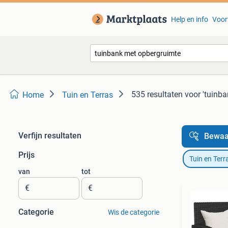
Help en info
Voor
535 resultaten
voor 'tuinb
Home
Tuin en Terras
Verfijn resultaten
Bewaa
Prijs
Tuin en Terr
van
tot
€
€
Categorie
Wis de categorie