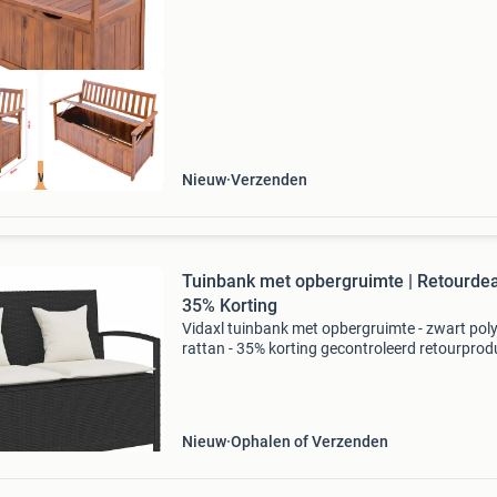
harmonieus in elk tuinlandschap en creëert hij
uitnodigend
oge kwaliteit
Nieuw
Verzenden
Tuinbank met opbergruimte | Retourdea
35% Korting
Vidaxl tuinbank met opbergruimte - zwart pol
rattan - 35% korting gecontroleerd retourprodu
100% functioneel. Materiaal: duurzaam pe-rat
en gepoedercoat staal afmetingen: 111 x 56 x
cm (b x
Nieuw
Ophalen of Verzenden