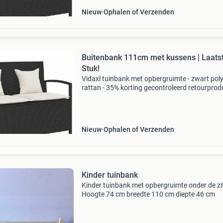
Nieuw
Ophalen of Verzenden
Buitenbank 111cm met kussens | Laats
Stuk!
Vidaxl tuinbank met opbergruimte - zwart pol
rattan - 35% korting gecontroleerd retourprodu
100% functioneel. Materiaal: weerbestendig p
rattan en gepoedercoat staal afmetingen: 111
x 87
Nieuw
Ophalen of Verzenden
Kinder tuinbank
Kinder tuinbank met opbergruimte onder de zit
Hoogte 74 cm breedte 110 cm diepte 46 cm