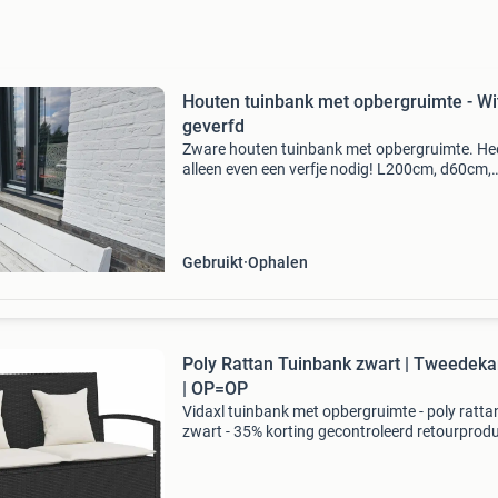
Houten tuinbank met opbergruimte - Wi
geverfd
Zware houten tuinbank met opbergruimte. He
alleen even een verfje nodig! L200cm, d60cm,
h81cm.
Gebruikt
Ophalen
Poly Rattan Tuinbank zwart | Tweedeka
| OP=OP
Vidaxl tuinbank met opbergruimte - poly ratta
zwart - 35% korting gecontroleerd retourprodu
100% functioneel. 2-In-1 ontwerp: zitbank met
ruime opbergbox onder de zitting materiaal: u
bestendig