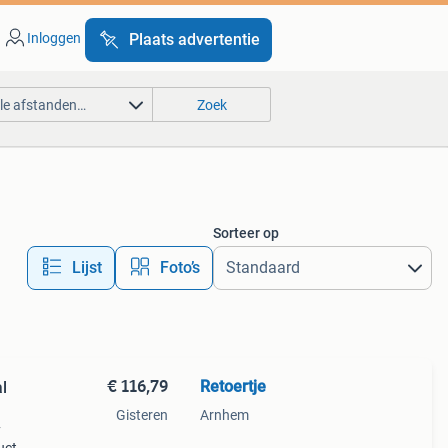
Inloggen
Plaats advertentie
lle afstanden…
Zoek
Sorteer op
Lijst
Foto’s
€ 116,79
Retoertje
l
Gisteren
Arnhem
y