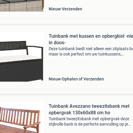
natuurlijk
Nieuw
Verzenden
Tuinbank met kussen en opbergkist -ni
in doos-
Deze tuinbank biedt niet alleen een zitplaats b
maar is ook perfect om uw tuinkussens,
tuinspullen, badlakens en andere spullen
georganiseerd en gemakkelijk toegankelijk te
houden. Duurzaam mate
Nieuw
Ophalen of Verzenden
Tuinbank Avezzano tweezitsbank met
opbergvak 130x60x88 cm ho
Tuinbank tweezitsbank met opbergvak deze
stijlvolle bank is de perfecte aanvulling op je
buitenruimte. Met zijn klassieke design past hi