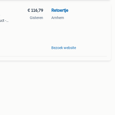
€ 116,79
Retoertje
y
Gisteren
Arnhem
ct -
cm (b
rgtas
Bezoek website