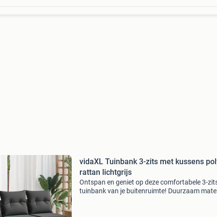
vidaXL Tuinbank 3-zits met kussens pol
rattan lichtgrijs
Ontspan en geniet op deze comfortabele 3-zit
tuinbank van je buitenruimte! Duurzaam mater
pe-rattan, ook wel poly rattan genoemd, is een
sterke, onderhoudsarme kunststof die lijkt op