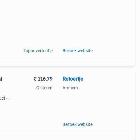
 een
Topadvertentie
Bezoek website
€ 116,79
Retoertje
l
Gisteren
Arnhem
y
ct -
tan
 87
Bezoek website