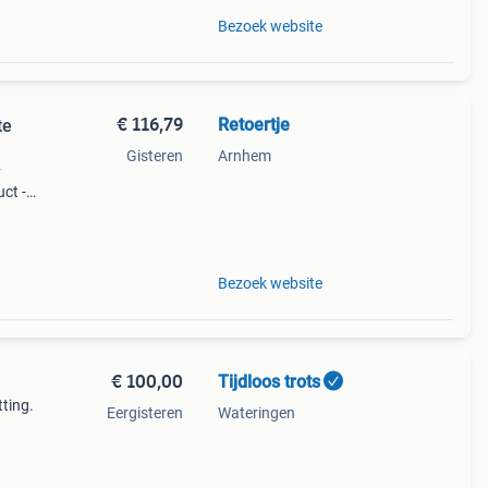
Bezoek website
€ 116,79
Retoertje
te
Gisteren
Arnhem
y
ct -
oly
 x 56
Bezoek website
€ 100,00
Tijdloos trots
ting.
Eergisteren
Wateringen