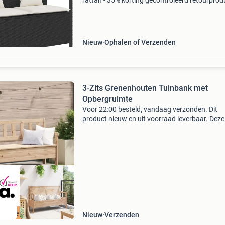
rattan - 35% korting gecontroleerd retourprodu
100% functioneel. Materiaal: duurzaam pe-rat
en gepoedercoat staal afmetingen: 111 x 56 x
cm (b x
Nieuw
Ophalen of Verzenden
3-Zits Grenenhouten Tuinbank met
Opbergruimte
Voor 22:00 besteld, vandaag verzonden. Dit
product nieuw en uit voorraad leverbaar. Deze
robuuste en sfeervolle grenenhouten tuinban
opbergruimte is een praktische én stijlvolle
toevoeging aan je
ordeeld met 9+
Nieuw
Verzenden