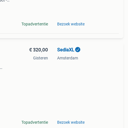
ct -
tan
 87
Topadvertentie
Bezoek website
€ 320,00
SediaXL
Gisteren
Amsterdam
k met
Topadvertentie
Bezoek website