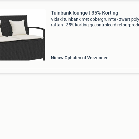
Tuinbank lounge | 35% Korting
Vidaxl tuinbank met opbergruimte - zwart pol
rattan - 35% korting gecontroleerd retourprodu
100% functioneel. Afmetingen: 111 x 56 x 87 
x d x h) inclusief ruime, waterbestendige opbe
o
Nieuw
Ophalen of Verzenden