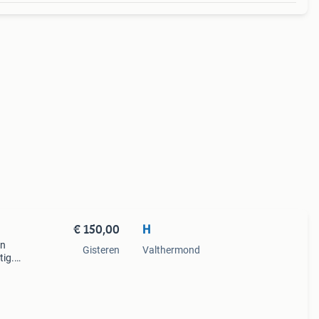
€ 150,00
H
en
Gisteren
Valthermond
ig.