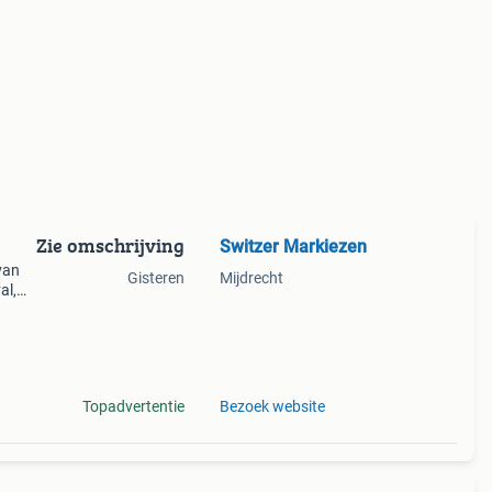
Zie omschrijving
Switzer Markiezen
van
Gisteren
Mijdrecht
al,
kleur
Topadvertentie
Bezoek website