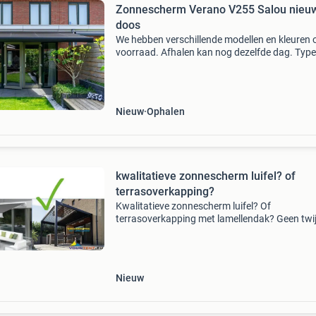
Zonnescherm Verano V255 Salou nieuw
doos
We hebben verschillende modellen en kleuren 
voorraad. Afhalen kan nog dezelfde dag. Type
v255– salou • verschillende doekkleuren
beschikbaar - (zie foto’s) • kastkleur – vs716 (r
7016) • motor -
Nieuw
Ophalen
kwalitatieve zonnescherm luifel? of
terrasoverkapping?
Kwalitatieve zonnescherm luifel? Of
terrasoverkapping met lamellendak? Geen twij
mogelijk ... Qua prijs geen verschil luifel nadeel
niet gebruikt worden met wind, houd ook geen
zijwind of slag
Nieuw