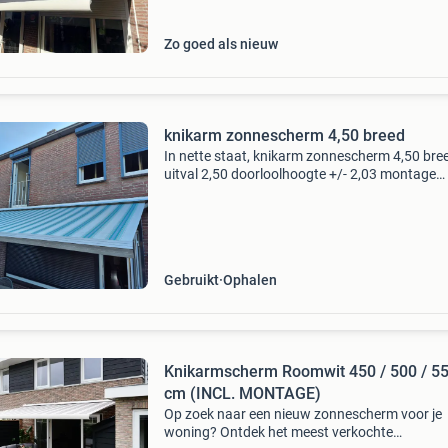
vrijblijvende offert
Zo goed als nieuw
knikarm zonnescherm 4,50 breed
In nette staat, knikarm zonnescherm 4,50 bre
uitval 2,50 doorloolhoogte +/- 2,03 montage
mogelijk boven een rolluik zie foto&#39;s beug
zelf demonteren.
Gebruikt
Ophalen
Knikarmscherm Roomwit 450 / 500 / 5
cm (INCL. MONTAGE)
Op zoek naar een nieuw zonnescherm voor je
woning? Ontdek het meest verkochte