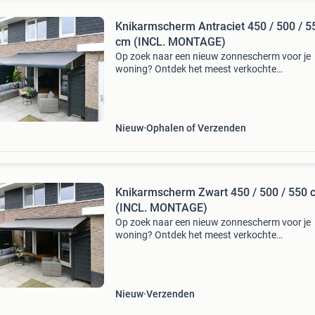
Knikarmscherm Antraciet 450 / 500 / 5
cm (INCL. MONTAGE)
Op zoek naar een nieuw zonnescherm voor je
woning? Ontdek het meest verkochte
knikarmscherm van nederland bij
voorraadscherm.nl! Inclusief vakkundige mon
allerscherpste prijs binnen 15 werkdagen g
Nieuw
Ophalen of Verzenden
Knikarmscherm Zwart 450 / 500 / 550 
(INCL. MONTAGE)
Op zoek naar een nieuw zonnescherm voor je
woning? Ontdek het meest verkochte
knikarmscherm van nederland bij
voorraadscherm.nl! Inclusief vakkundige mon
allerscherpste prijs binnen 15 werkdagen g
Nieuw
Verzenden