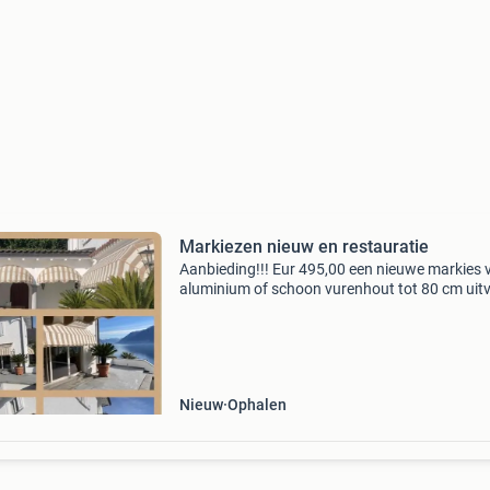
Markiezen nieuw en restauratie
Aanbieding!!! Eur 495,00 een nieuwe markies 
aluminium of schoon vurenhout tot 80 cm uitv
ral 9001 of 9010, antraciet ook mogelijk + eur
100,00, met het doek in iedere gewenste effen 
uit d
Nieuw
Ophalen