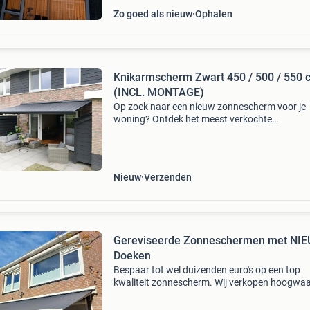
Zo goed als nieuw
Ophalen
Knikarmscherm Zwart 450 / 500 / 550 
(INCL. MONTAGE)
Op zoek naar een nieuw zonnescherm voor je
woning? Ontdek het meest verkochte
knikarmscherm van nederland bij
voorraadscherm.nl! Inclusief vakkundige mon
allerscherpste prijs binnen 15 werkdagen g
Nieuw
Verzenden
Gereviseerde Zonneschermen met NI
Doeken
Bespaar tot wel duizenden euro's op een top
kwaliteit zonnescherm. Wij verkopen hoogwaa
gereviseerde zonneschermen met een nieuw
zonneschermdoek. Binnen 3 uur heeft u een