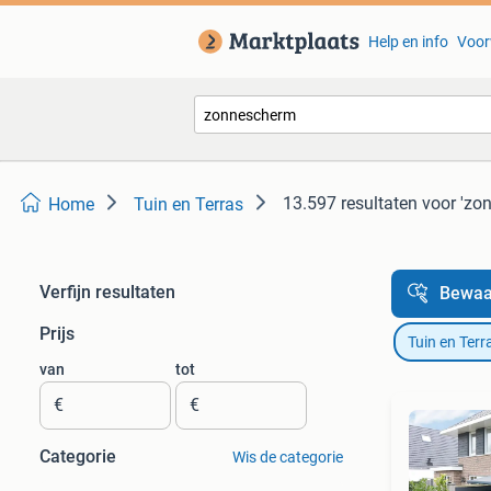
Help en info
Voor
13.597 resultaten
voor 'zo
Home
Tuin en Terras
Verfijn resultaten
Bewaa
Prijs
Tuin en Terr
van
tot
€
€
Categorie
Wis de categorie