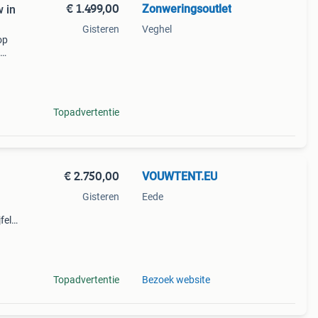
€ 1.499,00
Zonweringsoutlet
 in
Gisteren
Veghel
op
al
Topadvertentie
€ 2.750,00
VOUWTENT.EU
Gisteren
Eede
fel
: kan
Topadvertentie
Bezoek website