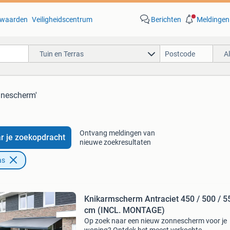
waarden
Veiligheidscentrum
Berichten
Meldingen
Tuin en Terras
A
nnescherm'
Ontvang meldingen van
r je zoekopdracht
nieuwe zoekresultaten
as
Knikarmscherm Antraciet 450 / 500 / 5
cm (INCL. MONTAGE)
Op zoek naar een nieuw zonnescherm voor je