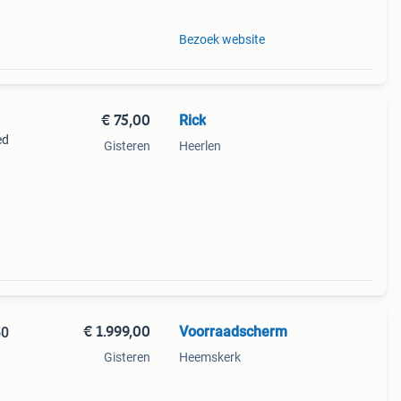
Bezoek website
€ 75,00
Rick
ed
Gisteren
Heerlen
els
€ 1.999,00
Voorraadscherm
50
Gisteren
Heemskerk