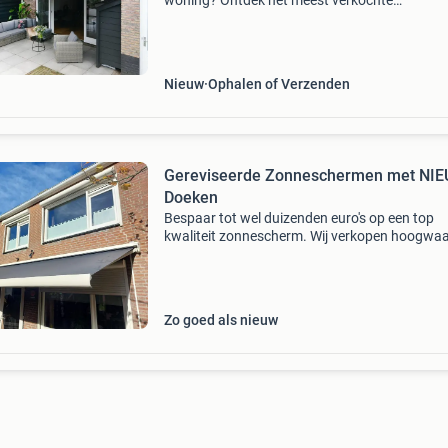
woning? Ontdek het meest verkochte
knikarmscherm van nederland bij
voorraadscherm.nl! Inclusief vakkundige mon
allerscherpste prijs binnen 15 werkdagen g
Nieuw
Ophalen of Verzenden
Gereviseerde Zonneschermen met NI
Doeken
Bespaar tot wel duizenden euro's op een top
kwaliteit zonnescherm. Wij verkopen hoogwaa
gereviseerde zonneschermen met een nieuw
zonneschermdoek. Binnen 3 uur heeft u een
vrijblijvende offert
Zo goed als nieuw