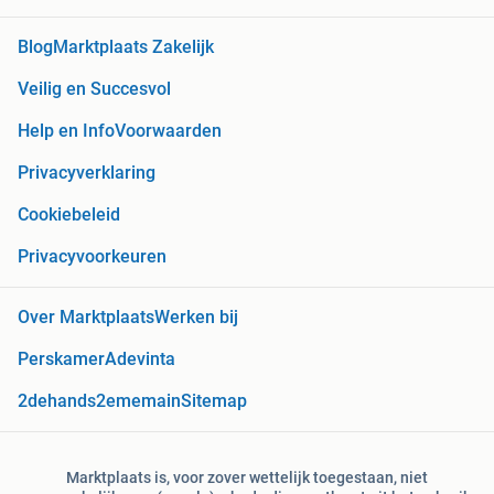
Blog
Marktplaats Zakelijk
Veilig en Succesvol
Help en Info
Voorwaarden
Privacyverklaring
Cookiebeleid
Privacyvoorkeuren
Over Marktplaats
Werken bij
Perskamer
Adevinta
2dehands
2ememain
Sitemap
Marktplaats is, voor zover wettelijk toegestaan, niet