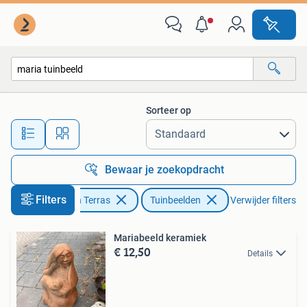
Tuinbeelden
Sorteer op
Alle afstanden…
Bewaar je zoekopdracht
Filters
Tuin en Terras
Tuinbeelden
Verwijder filters
Mariabeeld keramiek
€ 12,50
Details