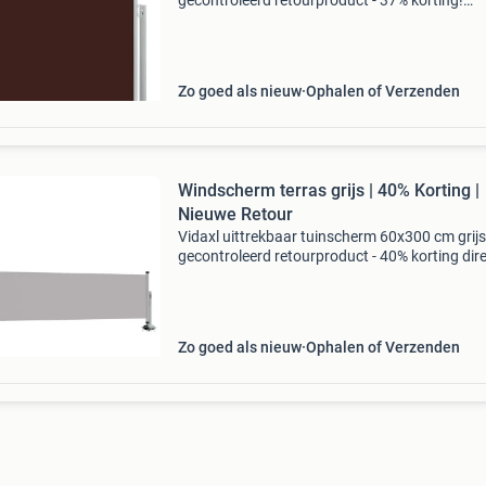
gecontroleerd retourproduct - 37% korting!
Afmetingen: 140 cm hoog x 300 cm breed kleu
bruin scherm met grijze ijzeren standaard
materiaal: uv- en scheurbe
Zo goed als nieuw
Ophalen of Verzenden
Windscherm terras grijs | 40% Korting |
Nieuwe Retour
Vidaxl uittrekbaar tuinscherm 60x300 cm grijs
gecontroleerd retourproduct - 40% korting dir
privacy en windbescherming op je terras of ba
voor een scherpe prijs. Afmetingen: 60 cm hoo
300
Zo goed als nieuw
Ophalen of Verzenden