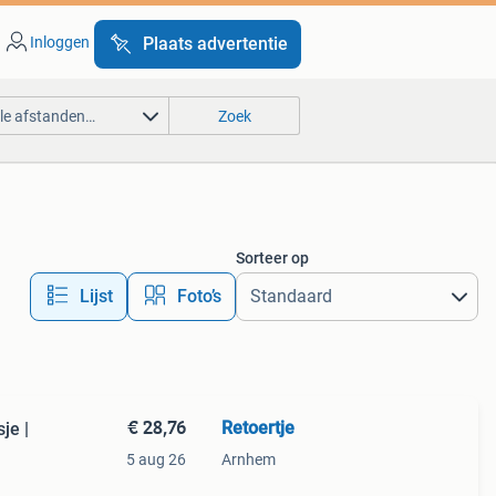
Inloggen
Plaats advertentie
lle afstanden…
Zoek
Sorteer op
Lijst
Foto’s
€ 28,76
Retoertje
je |
5 aug 26
Arnhem