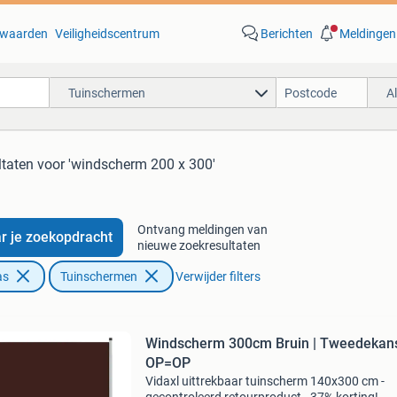
waarden
Veiligheidscentrum
Berichten
Meldingen
Tuinschermen
A
ltaten
voor 'windscherm 200 x 300'
Ontvang meldingen van
r je zoekopdracht
nieuwe zoekresultaten
as
Tuinschermen
Verwijder filters
Windscherm 300cm Bruin | Tweedekans
OP=OP
Vidaxl uittrekbaar tuinscherm 140x300 cm -