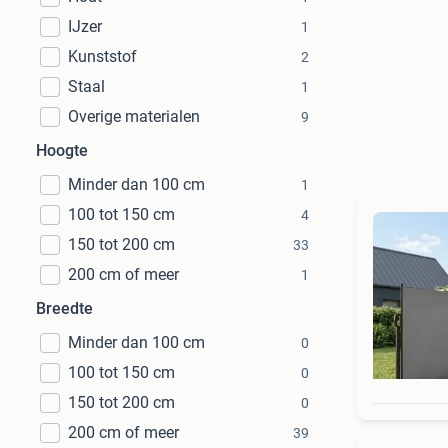
IJzer
1
Kunststof
2
Staal
1
Overige materialen
9
Hoogte
Minder dan 100 cm
1
100 tot 150 cm
4
150 tot 200 cm
33
200 cm of meer
1
Breedte
Minder dan 100 cm
0
100 tot 150 cm
0
150 tot 200 cm
0
200 cm of meer
39