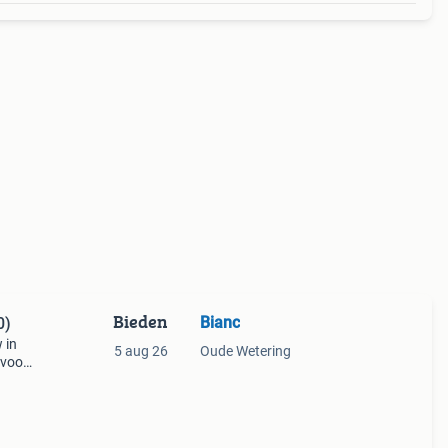
Bieden
Bianc
0)
 in
5 aug 26
Oude Wetering
 voor
lem