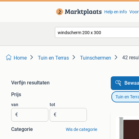
Help en info
Voor
42 resu
Home
Tuin en Terras
Tuinschermen
Verfijn resultaten
Bewaa
Prijs
Tuin en Terr
van
tot
€
€
Categorie
Wis de categorie