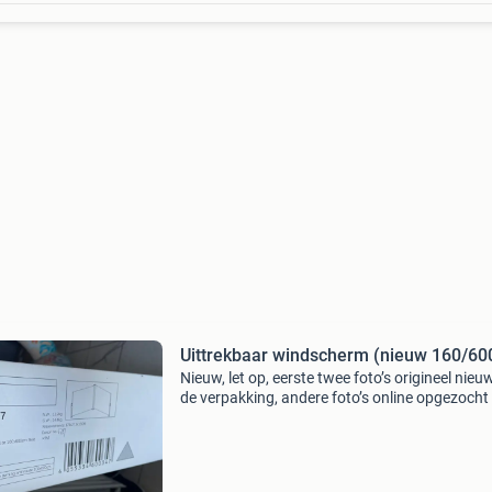
Uittrekbaar windscherm (nieuw 160/60
Nieuw, let op, eerste twee foto’s origineel nieuw
de verpakking, andere foto’s online opgezocht
meer info, nooit uit de verpakking geweest wil
ook voor foto’s er niet uithalen omdat ik hem