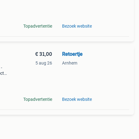
r:
Topadvertentie
Bezoek website
€ 31,00
Retoertje
5 aug 26
Arnhem
 -
ect
lkon
g x
Topadvertentie
Bezoek website