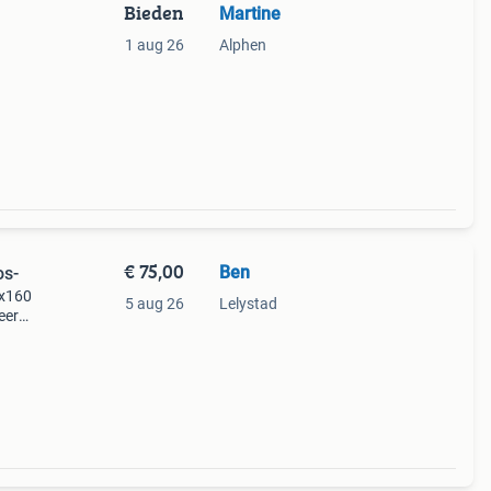
Bieden
Martine
1 aug 26
Alphen
€ 75,00
Ben
os-
0x160
5 aug 26
Lelystad
keerd
 ivm
heef