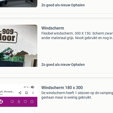
Zo goed als nieuw
Ophalen
Windscherm
Flexibel windscherm. 300 X 150. Scherm zwar
ander materiaal grijs. Nooit gebruikt en nog in
verpakking. Doe een reëel bod of neem contac
mij op.
Zo goed als nieuw
Ophalen
Windscherm 180 x 300
De windscherm heeft 1 seizoen op de campin
gestaan maar is weinig gebruikt.