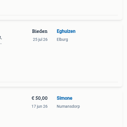
Bieden
Eghuizen
t,
25 jul 26
Elburg
t met
€ 50,00
Simone
g
17 jun 26
Numansdorp