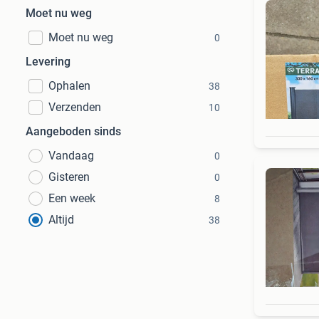
Moet nu weg
Moet nu weg
0
Levering
Ophalen
38
Verzenden
10
Aangeboden sinds
Vandaag
0
Gisteren
0
Een week
8
Altijd
38