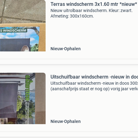
Terras windscherm 3x1.60 mtr *nieuw*
Nieuw uitrolbaar windscherm. Kleur: zwart.
Afmeting: 300x160cm.
Nieuw
Ophalen
Uitschuifbaar windscherm -nieuw in do
Uitschuifbaar windscherm -nieuw in doos 30
(aanschafprijs staat er nog op) vorig jaar ver
aangeschaft, wij willen een 180 hoog. Afhalen
lengte. Genoemde prijs is vast!! Lager bieden 
Nieuw
Ophalen