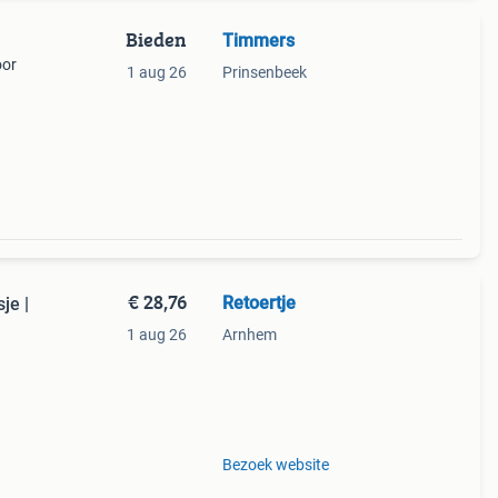
Bieden
Timmers
oor
1 aug 26
Prinsenbeek
€ 28,76
Retoertje
je |
1 aug 26
Arnhem
r:
Bezoek website