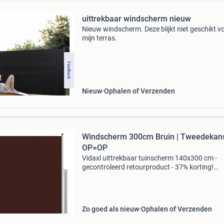
uittrekbaar windscherm nieuw
Nieuw windscherm. Deze blijkt niet geschikt v
mijn terras.
Nieuw
Ophalen of Verzenden
Windscherm 300cm Bruin | Tweedekans
OP=OP
Vidaxl uittrekbaar tuinscherm 140x300 cm -
gecontroleerd retourproduct - 37% korting!
Afmetingen: 140 cm hoog x 300 cm breed kleu
bruin scherm met grijze ijzeren standaard
materiaal: uv- en scheurbe
Zo goed als nieuw
Ophalen of Verzenden