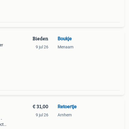
Bieden
Boukje
er
9 jul 26
Menaam
€ 31,00
Retoertje
9 jul 26
Arnhem
 -
ect