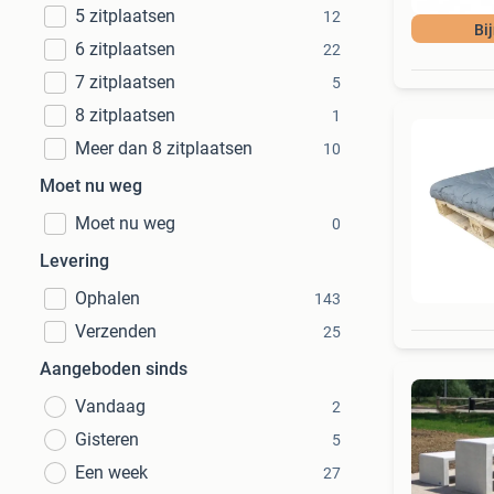
5 zitplaatsen
12
Bi
6 zitplaatsen
22
7 zitplaatsen
5
8 zitplaatsen
1
Meer dan 8 zitplaatsen
10
Moet nu weg
Moet nu weg
0
Levering
Ophalen
143
Verzenden
25
Aangeboden sinds
Vandaag
2
Gisteren
5
Een week
27