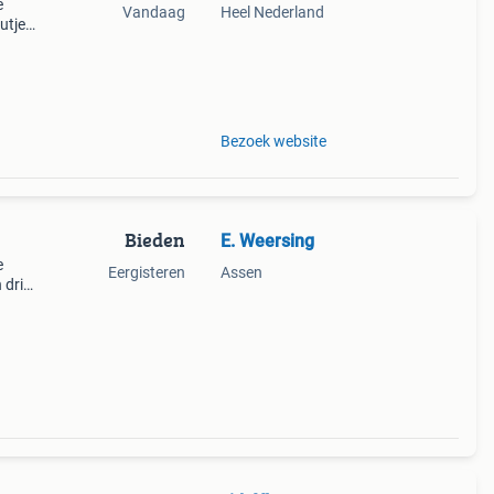
e
Vandaag
Heel Nederland
utje
outen
Bezoek website
Bieden
E. Weersing
e
Eergisteren
Assen
 drie