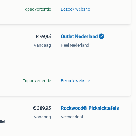
Topadvertentie
Bezoek website
€ 49,95
Outlet Nederland
Vandaag
Heel Nederland
g als
ling
Topadvertentie
Bezoek website
€ 389,95
Rockwood® Picknicktafels
Vandaag
Veenendaal
let
on;