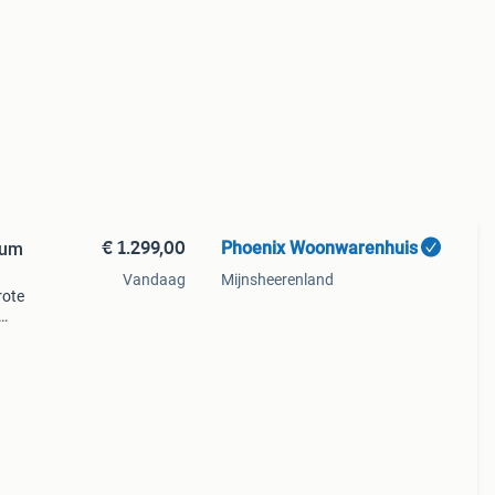
€ 1.299,00
Phoenix Woonwarenhuis
ium
Vandaag
Mijnsheerenland
rote
ct op