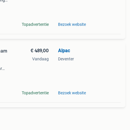
ing
n met
ass
Topadvertentie
Bezoek website
€ 489,00
Alpac
zaam
Vandaag
Deventer
ar
rdoor
Topadvertentie
Bezoek website