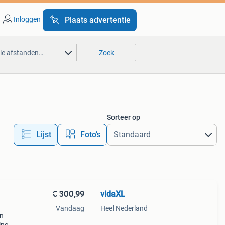
Inloggen
Plaats advertentie
lle afstanden…
Zoek
Sorteer op
Lijst
Foto’s
€ 300,99
vidaXL
Vandaag
Heel Nederland
en