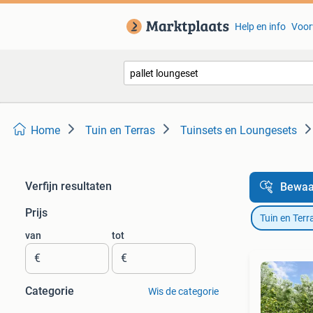
Help en info
Voor
Home
Tuin en Terras
Tuinsets en Loungesets
Verfijn resultaten
Bewaa
Prijs
Tuin en Terr
van
tot
€
€
Categorie
Wis de categorie