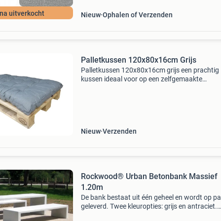
jna uitverkocht
Nieuw
Ophalen of Verzenden
Palletkussen 120x80x16cm Grijs
Palletkussen 120x80x16cm grijs een prachtig
kussen ideaal voor op een zelfgemaakte
loungebank. De kussen heeft dezelfde afmetin
een standaard euro-pallet, ideaal dus als opvul
van bijvoorbeel
Nieuw
Verzenden
Rockwood® Urban Betonbank Massief
1.20m
De bank bestaat uit één geheel en wordt op pal
geleverd. Twee kleuropties: grijs en antraciet.
Materialen: de basis is van zelfverdichtend bet