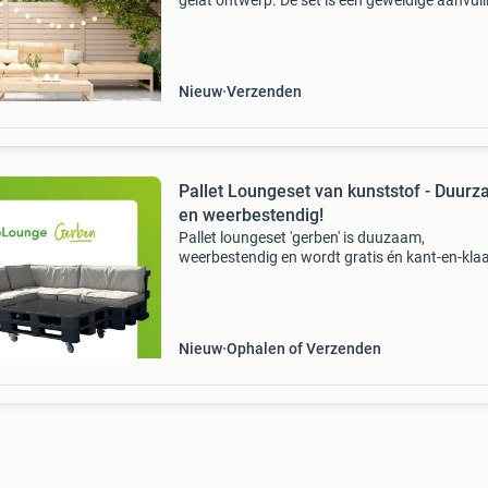
gelat ontwerp. De set is een geweldige aanvull
op je tuin of terras, voor een gezellig samenzij
je familie of vrienden. Massief grenenhout: m
Nieuw
Verzenden
Pallet Loungeset van kunststof - Duur
en weerbestendig!
Pallet loungeset 'gerben' is duuzaam,
weerbestendig en wordt gratis én kant-en-kla
aan huis geleverd! Onze pallet loungesets zijn
gemaakt van 100% gerecycled kunststof. Hie
is deze loun
Nieuw
Ophalen of Verzenden