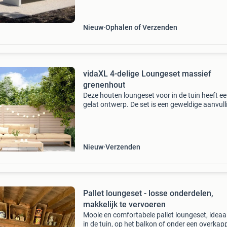
grijs cement, steenslag en zand. Bij antraciet i
Nieuw
Ophalen of Verzenden
vidaXL 4-delige Loungeset massief
grenenhout
Deze houten loungeset voor in de tuin heeft e
gelat ontwerp. De set is een geweldige aanvull
op je tuin of terras, voor een gezellig samenzij
je familie of vrienden. Massief grenenhout: m
Nieuw
Verzenden
Pallet loungeset - losse onderdelen,
makkelijk te vervoeren
Mooie en comfortabele pallet loungeset, ideaa
in de tuin, op het balkon of onder een overkap