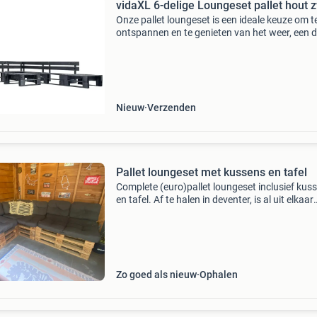
vidaXL 6-delige Loungeset pallet hout 
Onze pallet loungeset is een ideale keuze om t
ontspannen en te genieten van het weer, een d
te doen of met vrienden en familie te kletsen.
Dankzij het tijdloze pallet ontwerp voegt de h
lou
Nieuw
Verzenden
Pallet loungeset met kussens en tafel
Complete (euro)pallet loungeset inclusief kus
en tafel. Af te halen in deventer, is al uit elkaar
gehaald, pallets staan opgestapeld. Makkelijk 
laden. Details: maat palletbank: 240 x 200 cm
Zo goed als nieuw
Ophalen