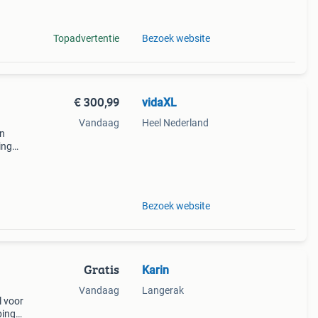
s e
Topadvertentie
Bezoek website
€ 300,99
vidaXL
Vandaag
Heel Nederland
en
ing
n met
ass
Bezoek website
Gratis
Karin
Vandaag
Langerak
l voor
ping.