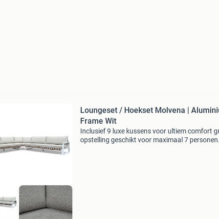
Loungeset / Hoekset Molvena | Alumin
Frame Wit
Inclusief 9 luxe kussens voor ultiem comfort g
opstelling geschikt voor maximaal 7 personen
bijpassende lage ronde bijzettafel als wij de
bestelling ontvangen hebben, nemen wij conta
om de le