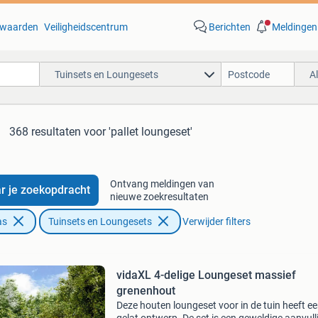
waarden
Veiligheidscentrum
Berichten
Meldingen
Tuinsets en Loungesets
A
368 resultaten
voor 'pallet loungeset'
Ontvang meldingen van
r je zoekopdracht
nieuwe zoekresultaten
as
Tuinsets en Loungesets
Verwijder filters
vidaXL 4-delige Loungeset massief
grenenhout
Deze houten loungeset voor in de tuin heeft e