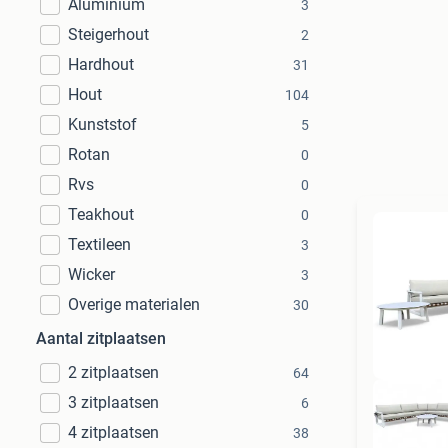
Aluminium
3
Steigerhout
2
Hardhout
31
Hout
104
Kunststof
5
Rotan
0
Rvs
0
Teakhout
0
Textileen
3
Wicker
3
Overige materialen
30
Aantal zitplaatsen
2 zitplaatsen
64
3 zitplaatsen
6
4 zitplaatsen
38