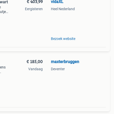
€ 403,99
vidaXL
zwart
e
Eergisteren
Heel Nederland
utje
outen
Bezoek website
€ 185,00
maxterbruggen
sens
Vandaag
Deventer
in te