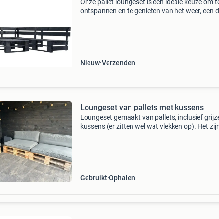
Onze pallet loungeset is een ideale keuze om t
ontspannen en te genieten van het weer, een d
te doen of met vrienden en familie te kletsen.
Dankzij het tijdloze pallet ontwerp voegt de h
lou
Nieuw
Verzenden
Loungeset van pallets met kussens
Loungeset gemaakt van pallets, inclusief grijz
kussens (er zitten wel wat vlekken op). Het zijn
aparte setjes. Alles in één koop
Gebruikt
Ophalen