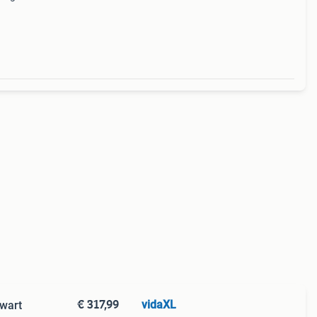
 Inc
€ 317,99
vidaXL
zwart