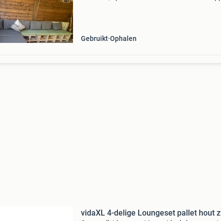
De set bestaat uit losse onderdelen, wat het
transport en de opstelling zeer flexibel maakt.
Gebruikt
Ophalen
vidaXL 4-delige Loungeset pallet hout 