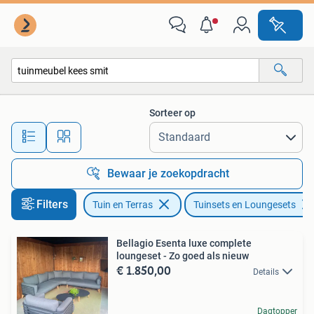
Tuinsets en Loungesets
Sorteer op
Alle afstanden…
Bewaar je zoekopdracht
Filters
Tuin en Terras
Tuinsets en Loungesets
Bellagio Esenta luxe complete
loungeset - Zo goed als nieuw
€ 1.850,00
Details
Dagtopper