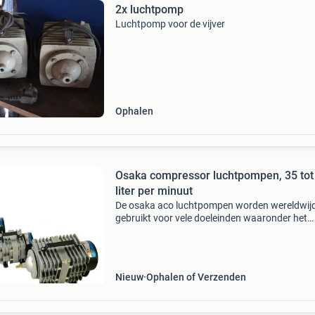
2x luchtpomp
Luchtpomp voor de vijver
Ophalen
Osaka compressor luchtpompen, 35 tot
liter per minuut
De osaka aco luchtpompen worden wereldwij
gebruikt voor vele doeleinden waaronder het
beluchten van vijvers, aquaria, kweekinstallati
als ijsvrijhouders. Bestel vandaag nog en geni
van een hel
Nieuw
Ophalen of Verzenden