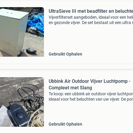
UltraSieve III met beadfilter en belucht
Vijverfilterset aangeboden, ideaal voor een he
en gezonde vijver. De set bestaat uit een ultra 
iii, een grote filter met beads en een hozblock
luchtpomp 1500lph voor optimale beluchting. 
Gebruikt
Ophalen
Ubbink Air Outdoor Vijver Luchtpomp -
Compleet met Slang
Te koop: een ubbink air outdoor vijver luchtpo
ideaal voor het beluchten van uw vijver. De po
in goede staat en wordt geleverd inclusief de
benodigde luchtslang, klaar voor direct gebrui
Gebruikt
Ophalen