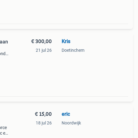
€ 300,00
Kris
raan
21 jul 26
Doetinchem
zond
keert
n.
€ 15,00
eric
18 jul 26
Noordwijk
orce
vc en