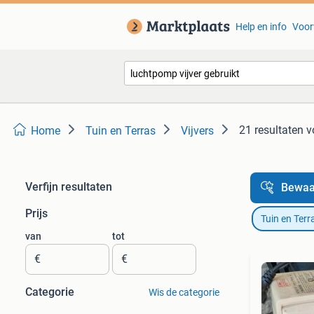
Help en info
Voor
21 resultaten
v
Home
Tuin en Terras
Vijvers
Verfijn resultaten
Bewaa
Prijs
Tuin en Terr
van
tot
€
€
Categorie
Wis de categorie