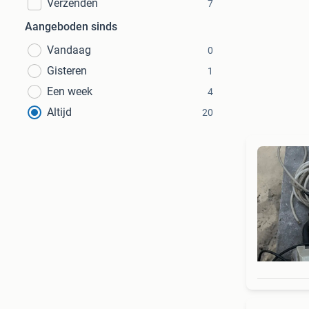
Verzenden
7
Aangeboden sinds
Vandaag
0
Gisteren
1
Een week
4
Altijd
20