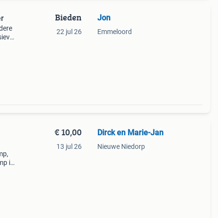
Bieden
Jon
er
ldere
22 jul 26
Emmeloord
sieve
Al
€ 10,00
Dirck en Marie-Jan
13 jul 26
Nieuwe Niedorp
mp,
mp is
k. Zor