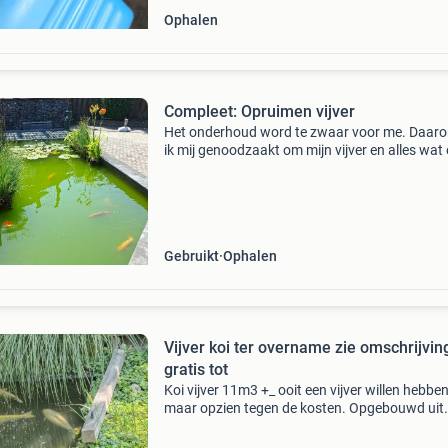
Ophalen
Compleet: Opruimen vijver
Het onderhoud word te zwaar voor me. Daaro
ik mij genoodzaakt om mijn vijver en alles wat e
hoort van de hand te doen. Wat gaat er weg. 
compleet pakket . - Vissen. Van windes tot koi
Gebruikt
Ophalen
Vijver koi ter overname zie omschrijvin
gratis tot
Koi vijver 11m3 +_ ooit een vijver willen hebbe
maar opzien tegen de kosten. Opgebouwd uit
gegalvaniseerde profielen en platen die onderl
met rvs bouten en moeren zijn verbonden. Te