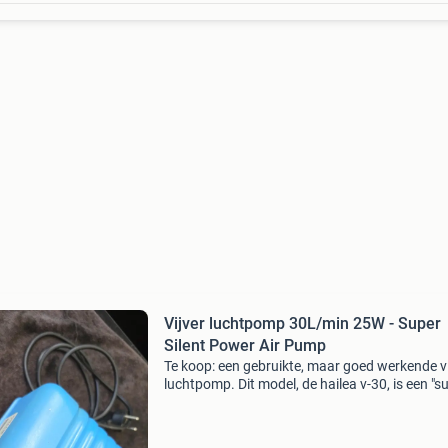
Vijver luchtpomp 30L/min 25W - Super
Silent Power Air Pump
Te koop: een gebruikte, maar goed werkende vi
luchtpomp. Dit model, de hailea v-30, is een "s
silent power air pump" met een capaciteit van
liter per minuut en een vermogen van 25