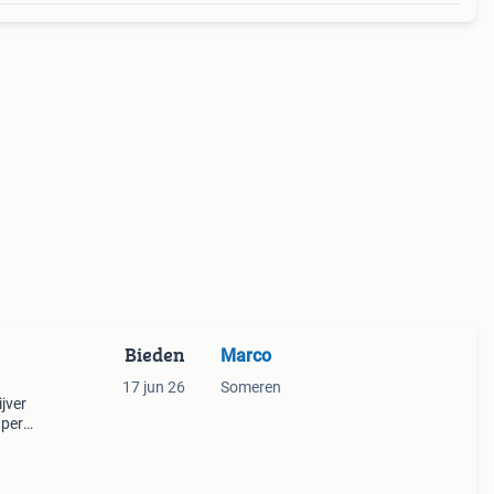
Bieden
Marco
17 jun 26
Someren
jver
uper
 30