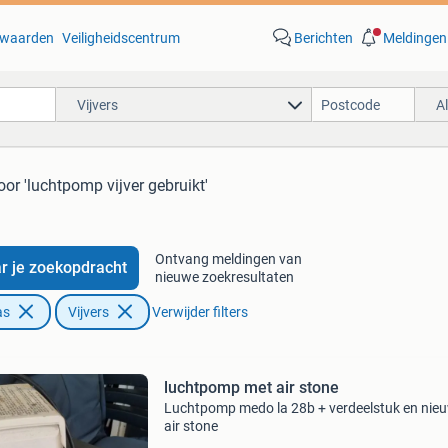
waarden
Veiligheidscentrum
Berichten
Meldingen
Vijvers
A
oor 'luchtpomp vijver gebruikt'
Ontvang meldingen van
r je zoekopdracht
nieuwe zoekresultaten
as
Vijvers
Verwijder filters
luchtpomp met air stone
Luchtpomp medo la 28b + verdeelstuk en nie
air stone