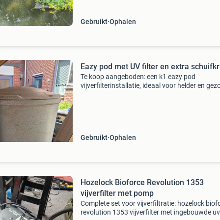
deze platen
Gebruikt
Ophalen
Eazy pod met UV filter en extra schuifk
Te koop aangeboden: een k1 eazy pod
vijverfilterinstallatie, ideaal voor helder en ge
vijverwater. Het systeem is gebruikt, maar ver
in goede staat en is klaar voor een tweede leve
Perfect
Gebruikt
Ophalen
Hozelock Bioforce Revolution 1353
vijverfilter met pomp
Complete set voor vijverfiltratie: hozelock biof
revolution 1353 vijverfilter met ingebouwde u