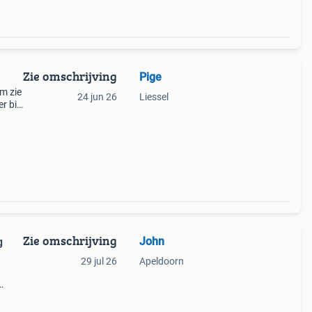
Zie omschrijving
Pige
m zie
24 jun 26
Liessel
r bij
Een
 kar
Zie omschrijving
John
g
29 jul 26
Apeldoorn
n
ing
gen