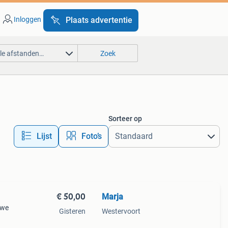
Inloggen
Plaats advertentie
lle afstanden…
Zoek
Sorteer op
Lijst
Foto’s
€ 50,00
Marja
uwe
Gisteren
Westervoort