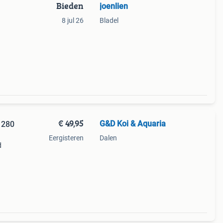
Bieden
joenlien
8 jul 26
Bladel
€ 49,95
G&D Koi & Aquaria
 280
Eergisteren
Dalen
d
es en
et