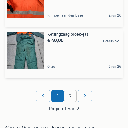
Krimpen aan den IJssel
2 jun 26
Kettingzaag broek+jas
€ 40,00
Details
Gilze
6 jun 26
1
2
Pagina 1 van 2
Werkjas Oranje in de categorie Tuin en Terras