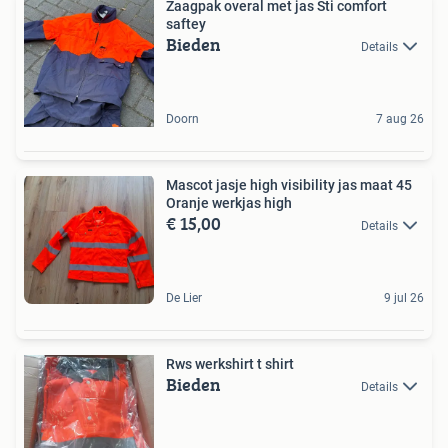
Zaagpak overal met jas Sti comfort
saftey
Bieden
Details
Doorn
7 aug 26
Mascot jasje high visibility jas maat 45
Oranje werkjas high
€ 15,00
Details
De Lier
9 jul 26
Rws werkshirt t shirt
Bieden
Details