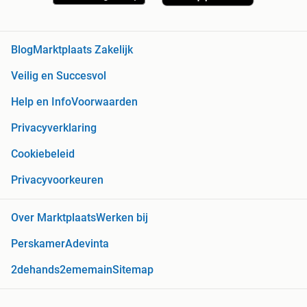
Blog
Marktplaats Zakelijk
Veilig en Succesvol
Help en Info
Voorwaarden
Privacyverklaring
Cookiebeleid
Privacyvoorkeuren
Over Marktplaats
Werken bij
Perskamer
Adevinta
2dehands
2ememain
Sitemap