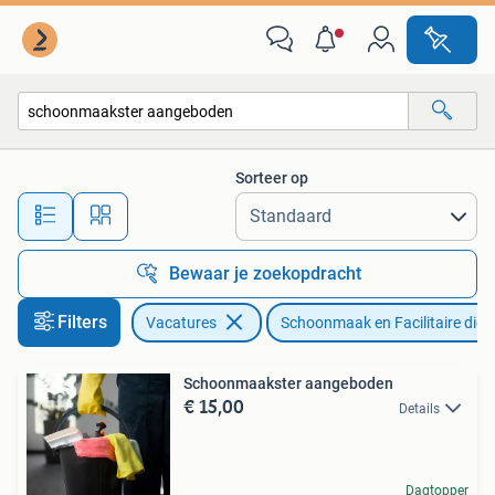
Vacatures | Schoonmaak en Facilitaire diensten
Sorteer op
Alle afstanden…
Bewaar je zoekopdracht
Filters
Vacatures
Schoonmaak en Facilitaire dien
Schoonmaakster aangeboden
€ 15,00
Details
Dagtopper