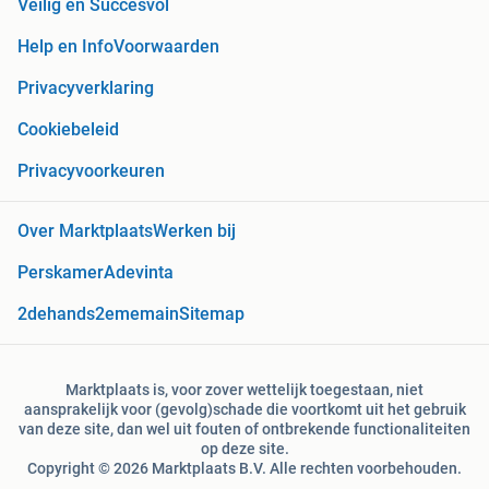
Veilig en Succesvol
Help en Info
Voorwaarden
Privacyverklaring
Cookiebeleid
Privacyvoorkeuren
Over Marktplaats
Werken bij
Perskamer
Adevinta
2dehands
2ememain
Sitemap
Marktplaats is, voor zover wettelijk toegestaan, niet
aansprakelijk voor (gevolg)schade die voortkomt uit het gebruik
van deze site, dan wel uit fouten of ontbrekende functionaliteiten
op deze site.
Copyright © 2026 Marktplaats B.V. Alle rechten voorbehouden.