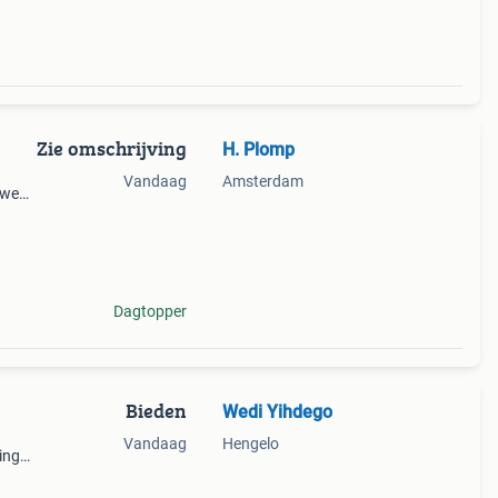
Zie omschrijving
H. Plomp
Vandaag
Amsterdam
rweg
s
w per
Dagtopper
Bieden
Wedi Yihdego
Vandaag
Hengelo
ing
len en