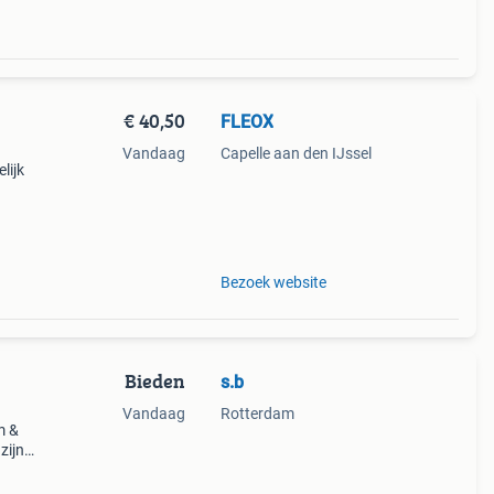
€ 40,50
FLEOX
Vandaag
Capelle aan den IJssel
lijk
en
bi
Bezoek website
Bieden
s.b
Vandaag
Rotterdam
m &
zijn