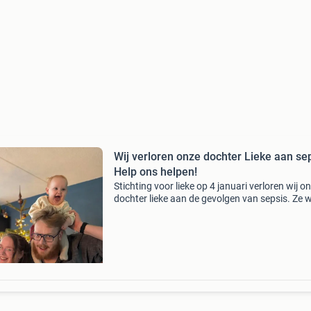
Wij verloren onze dochter Lieke aan sep
Help ons helpen!
Stichting voor lieke op 4 januari verloren wij o
dochter lieke aan de gevolgen van sepsis. Ze 
nog maar 2 jaar oud. Tot die dag hadden wij 
nooit van sepsis gehoord. Achteraf ontdekten
dat