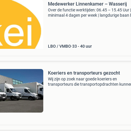
Medewerker Linnenkamer – Wasserij
Over de functie werktijden: 06.45 – 15.45 Uur |
minimaal 4 dagen per week | langdurige baan b
op zoek naar een serieuze baan in een
productieomgeving, maar wil je nét iets meer 
de hele dag r
LBO / VMBO
33 - 40 uur
Koeriers en transporteurs gezocht
Wij zijn op zoek naar goede koeriers en
transporteurs die transportopdrachten kunne
uitvoeren. Kijk op onze website voor meer
informatie of probeer het volledig kosteloos. E
30 dagen gratis en v