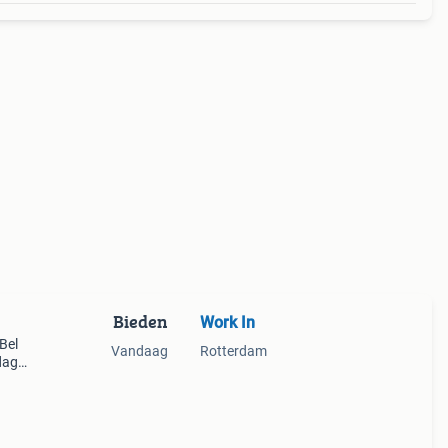
Bieden
Work In
Bel
Vandaag
Rotterdam
dag
Bel of