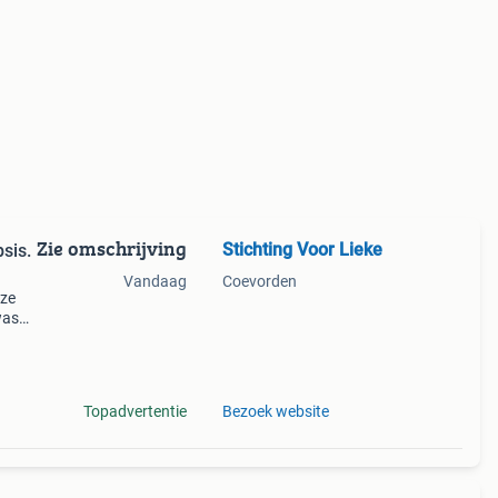
Zie omschrijving
Stichting Voor Lieke
sis.
Vandaag
Coevorden
nze
was
nog
 we
Topadvertentie
Bezoek website