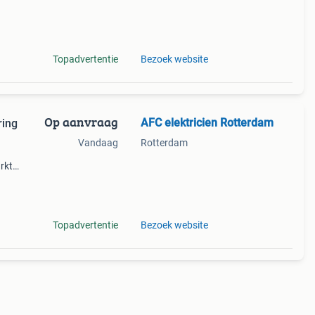
n
Topadvertentie
Bezoek website
Op aanvraag
AFC elektricien Rotterdam
ring
Vandaag
Rotterdam
arkten
uw,
n
Topadvertentie
Bezoek website