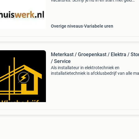
vacatures. Schrijf je nu in en start met geld
verdienen vanuit huis. Inpakken, telefonisch e
administratief werk. Ga thuiswerken! Geld
verdienen vanuit huis bep
Overige niveaus
Variabele uren
Meterkast / Groepenkast / Elektra / Sto
/ Service
Als installateur in elektrotechniek en
installatietechniek is afcklusbedrijf van alle m
thuis. Wij zijn met name actief in de woningbo
utiliteitsbouw. Op het gebied van ontwerpen e
onderhoud