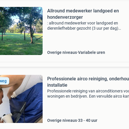
Allround medewerker landgoed en
hondenverzorger
: allround medewerker voor landgoed en
dierenliefhebber gezocht (3 uur per dag)
omschrijving: ben jij een echte buitenmens me
groot hart voor dieren? Voor ons landgoed va
hectare zijn wij op
Overige niveaus
Variabele uren
Professionele airco reiniging, onderho
 weg
installatie
Professionele reiniging van airconditioners vo
woningen en bedrijven. Een vervuilde airco ka
geuren veroorzaken, minder goed koelen en m
energie verbruiken. Met een grondige
dieptereiniging
Overige niveaus
33 - 40 uur