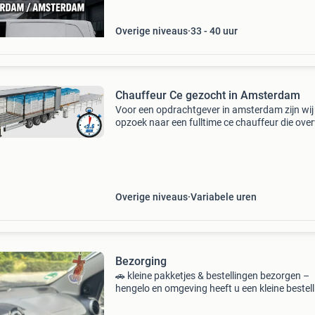
rotterdam. Werkzaam
Overige niveaus
33 - 40 uur
Chauffeur Ce gezocht in Amsterdam
Voor een opdrachtgever in amsterdam zijn wij
opzoek naar een fulltime ce chauffeur die ove
kan met een zeil trailer die een automatisch lo
systeem heeft. Zzper is welkom 34 euro ex bt
uur, b
Overige niveaus
Variabele uren
Bezorging
🚗 kleine pakketjes & bestellingen bezorgen –
hengelo en omgeving heeft u een kleine bestell
of pakketje dat opgehaald en bezorgd moet
worden? Ik help met: ✅ kleine pakketten opha