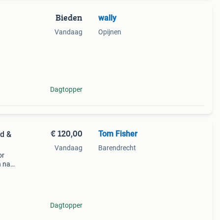
Bieden
wally
Vandaag
Opijnen
t een
n 2,5
Dagtopper
€ 120,00
Tom Fisher
ud &
Vandaag
Barendrecht
or
n nare
eer
Dagtopper