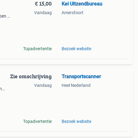
€ 15,00
Kei Uitzendbureau
Vandaag
Amersfoort
en jij
dan
Topadvertentie
Bezoek website
Zie omschrijving
Transportscanner
Vandaag
Heel Nederland
n
erste
Topadvertentie
Bezoek website