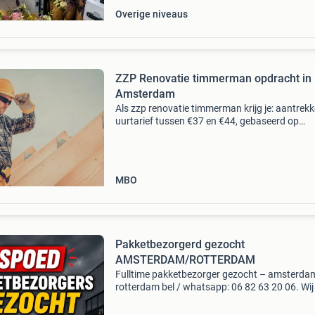
Overige niveaus
ZZP Renovatie timmerman opdracht in
Amsterdam
Als zzp renovatie timmerman krijg je: aantrekke
uurtarief tussen €37 en €44, gebaseerd op
ervaring; snelle betalingen binnen één week; e
uitdagend project; eén direct contactpersoon 
MBO
Pakketbezorgerd gezocht
AMSTERDAM/ROTTERDAM
Fulltime pakketbezorger gezocht – amsterda
rotterdam bel / whatsapp: 06 82 63 20 06. Wij 
per direct op zoek naar gemotiveerde
pakketbezorgers voor de regio amsterdam en