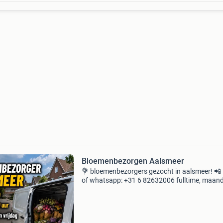
Bloemenbezorgen Aalsmeer
💐 bloemenbezorgers gezocht in aalsmeer! 📲 
of whatsapp: +31 6 82632006 fulltime, maan
t/m vrijdag. Start om 08:00 uur. 📲 Interesse? 
whatsapp: +31 6 82632006