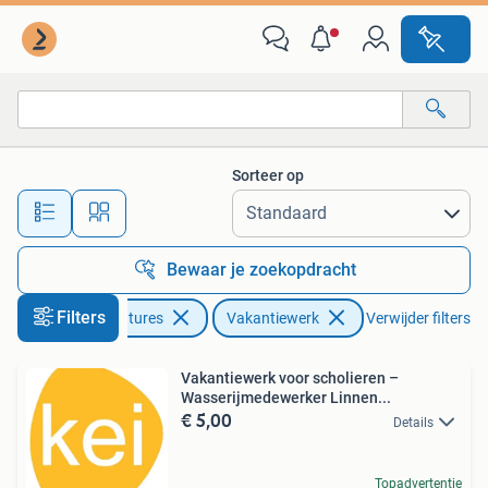
Vacatures | Vakantiewerk
Sorteer op
Alle afstanden…
Bewaar je zoekopdracht
Filters
Vacatures
Vakantiewerk
Verwijder filters
Vakantiewerk voor scholieren –
Wasserijmedewerker Linnen...
€ 5,00
Details
Topadvertentie