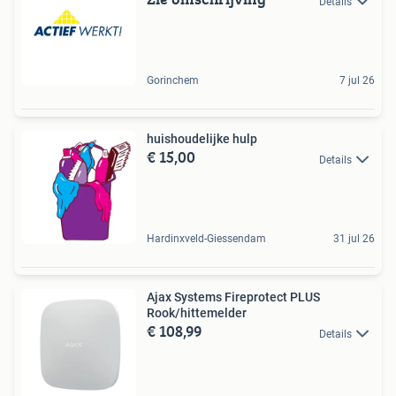
Details
Gorinchem
7 jul 26
huishoudelijke hulp
€ 15,00
Details
Hardinxveld-Giessendam
31 jul 26
Ajax Systems Fireprotect PLUS
Rook/hittemelder
€ 108,99
Details