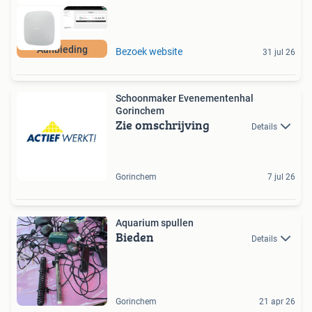
Aanbieding
Bezoek website
31 jul 26
Schoonmaker Evenementenhal
Gorinchem
Zie omschrijving
Details
Gorinchem
7 jul 26
Aquarium spullen
Bieden
Details
Gorinchem
21 apr 26