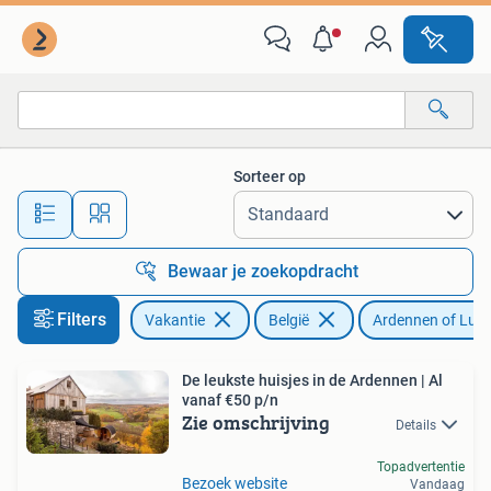
Vakantiehuizen | België
Sorteer op
Alle afstanden…
Bewaar je zoekopdracht
Filters
Vakantie
België
Ardennen of Lux
De leukste huisjes in de Ardennen | Al
vanaf €50 p/n
Zie omschrijving
Details
Topadvertentie
Bezoek website
Vandaag