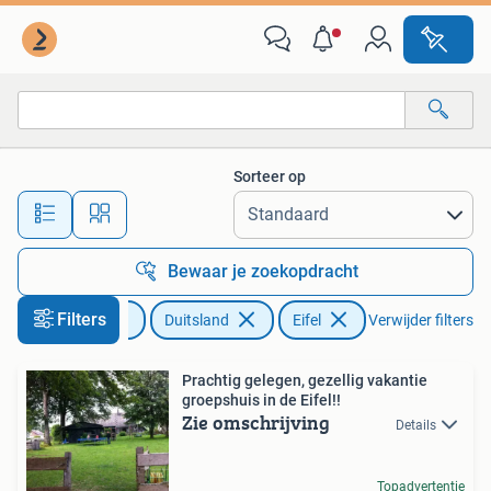
Vakantiehuizen | Duitsland
Sorteer op
Alle afstanden…
Bewaar je zoekopdracht
Filters
Vakantie
Duitsland
Eifel
Verwijder filters
Prachtig gelegen, gezellig vakantie
groepshuis in de Eifel!!
Zie omschrijving
Details
Topadvertentie