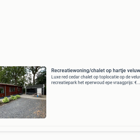
Recreatiewoning/chalet op hartje velu
Luxe red cedar chalet op toplocatie op de vel
recreatiepark het eperwoud epe vraagprijs: €.
65.000,- Bent u op zoek naar een luxe, uitstek
onderhouden chalet op een rustige locatie mi