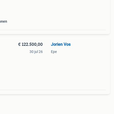
le
onen
€ 122.500,00
Jorien Vos
30 jul 26
Epe
rming,
t