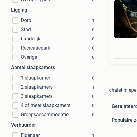
Ligging
Dorp
1
Stad
0
Landelijk
0
Recreatiepark
0
Overige
0
Aantal slaapkamers
1 slaapkamer
0
2 slaapkamers
1
chalet in ep
3 slaapkamers
0
4 of meer slaapkamers
0
Gerelateer
Groepsaccommodatie
0
Populaire 
Verhuurder
Eigenaar
1