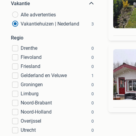
Vakantie
Alle advertenties
Vakantiehuizen | Nederland
3
Regio
Drenthe
0
Flevoland
0
Friesland
0
Gelderland en Veluwe
1
Groningen
0
Limburg
0
Noord-Brabant
0
Noord-Holland
0
Overijssel
0
Utrecht
0