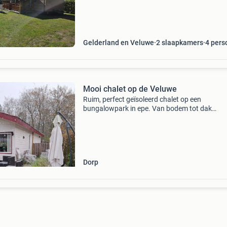
voorzien. Hierdoor is het mogelijk om het gehe
jaar te genieten
Gelderland en Veluwe
2 slaapkamers
4 pers
Mooi chalet op de Veluwe
Ruim, perfect geïsoleerd chalet op een
bungalowpark in epe. Van bodem tot dak
geïsoleerd, dubbele beglazing, centrale verwa
separaat toilet, 4 terrassen, waarvan 1 aan he
water en 1 heel geschi
Dorp