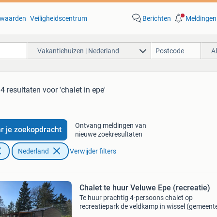
waarden
Veiligheidscentrum
Berichten
Meldingen
Vakantiehuizen | Nederland
A
4 resultaten
voor 'chalet in epe'
Ontvang meldingen van
r je zoekopdracht
nieuwe zoekresultaten
Nederland
Verwijder filters
Chalet te huur Veluwe Epe (recreatie)
Te huur prachtig 4-persoons chalet op
recreatiepark de veldkamp in wissel (gemeent
epe). Het chalet is van 2023 en van alle gema