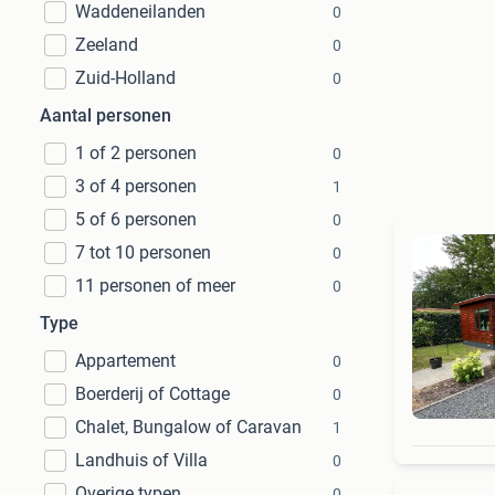
Waddeneilanden
0
Zeeland
0
Zuid-Holland
0
Aantal personen
1 of 2 personen
0
3 of 4 personen
1
5 of 6 personen
0
7 tot 10 personen
0
11 personen of meer
0
Type
Appartement
0
Boerderij of Cottage
0
Chalet, Bungalow of Caravan
1
Landhuis of Villa
0
Overige typen
0