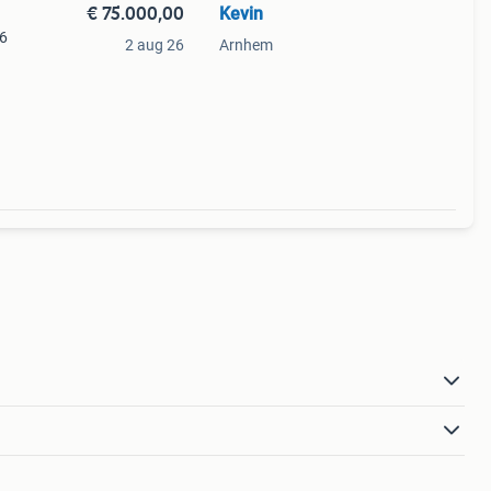
€ 75.000,00
Kevin
56
2 aug 26
Arnhem
ocatie
ping