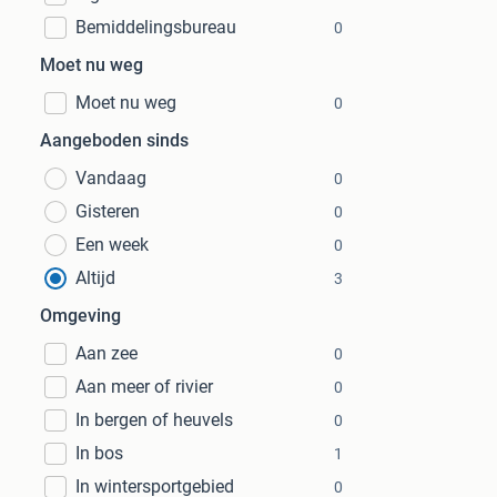
Bemiddelingsbureau
0
Moet nu weg
Moet nu weg
0
Aangeboden sinds
Vandaag
0
Gisteren
0
Een week
0
Altijd
3
Omgeving
Aan zee
0
Aan meer of rivier
0
In bergen of heuvels
0
In bos
1
In wintersportgebied
0