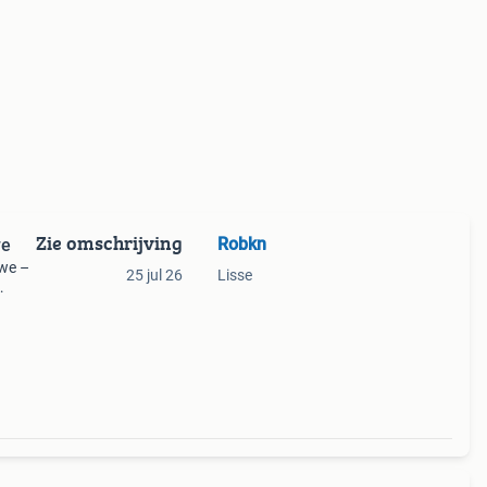
Zie omschrijving
Robkn
we
uwe –
25 jul 26
Lisse
end
dden