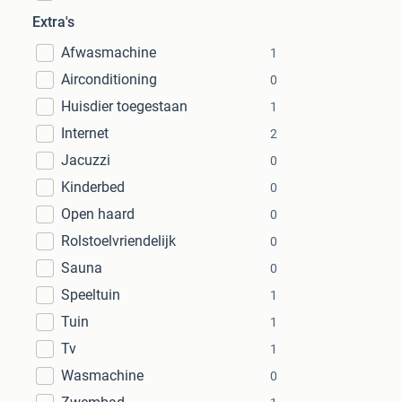
Extra's
Afwasmachine
1
Airconditioning
0
Huisdier toegestaan
1
Internet
2
Jacuzzi
0
Kinderbed
0
Open haard
0
Rolstoelvriendelijk
0
Sauna
0
Speeltuin
1
Tuin
1
Tv
1
Wasmachine
0