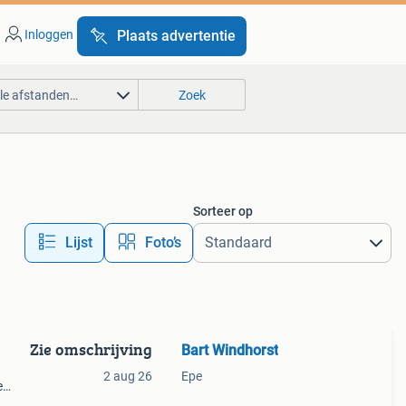
Inloggen
Plaats advertentie
lle afstanden…
Zoek
Sorteer op
Lijst
Foto’s
Zie omschrijving
Bart Windhorst
2 aug 26
Epe
e
kken