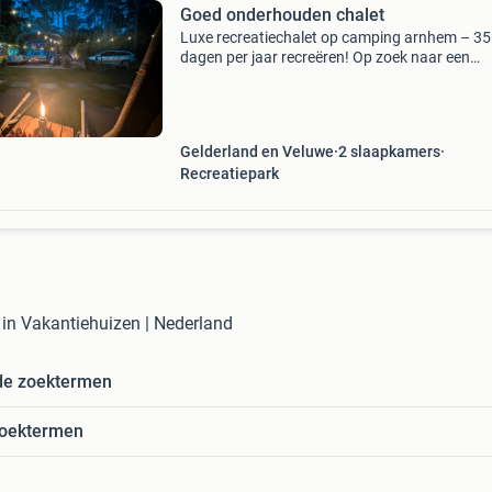
Goed onderhouden chalet
Luxe recreatiechalet op camping arnhem – 3
dagen per jaar recreëren! Op zoek naar een
instapklaar recreatiechalet op een prachtige l
midden in de natuur? Dan is dit chalet op cam
arnhem pr
Gelderland en Veluwe
2 slaapkamers
Recreatiepark
e in Vakantiehuizen | Nederland
de zoektermen
zoektermen