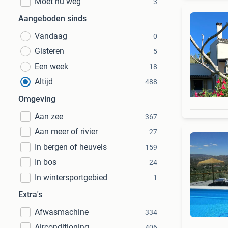
Moet nu weg
3
Aangeboden sinds
Vandaag
0
Gisteren
5
Een week
18
Altijd
488
Omgeving
Aan zee
367
Aan meer of rivier
27
In bergen of heuvels
159
In bos
24
In wintersportgebied
1
Extra's
Afwasmachine
334
Airconditioning
406