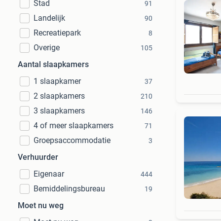
Stad
91
Landelijk
90
Recreatiepark
8
Overige
105
Aantal slaapkamers
1 slaapkamer
37
2 slaapkamers
210
3 slaapkamers
146
4 of meer slaapkamers
71
Groepsaccommodatie
3
Verhuurder
Eigenaar
444
Bemiddelingsbureau
19
Moet nu weg