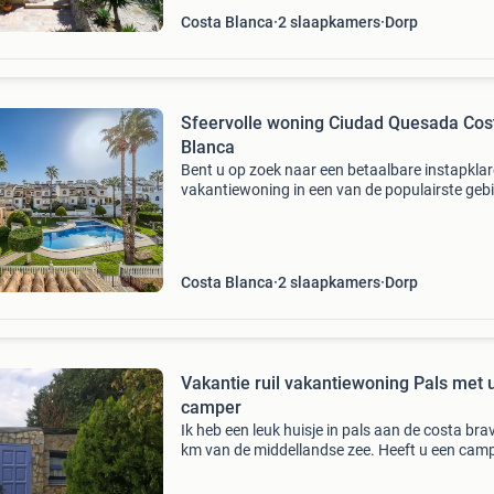
Costa Blanca
2 slaapkamers
Dorp
Sfeervolle woning Ciudad Quesada Cos
Blanca
Bent u op zoek naar een betaalbare instapklar
vakantiewoning in een van de populairste geb
van de costa blanca? Met een fantastisch uitz
op zowel de bergen, de zee, zoutmeren en het
zwembad?
Costa Blanca
2 slaapkamers
Dorp
Vakantie ruil vakantiewoning Pals met
camper
Ik heb een leuk huisje in pals aan de costa bra
km van de middellandse zee. Heeft u een cam
En wilt u deze komende winter ergens in
januari/februari/maart/april beschikbaar stell