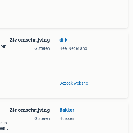
Zie omschrijving
dirk
uren.
Gisteren
Heel Nederland
rop
Bezoek website
Zie omschrijving
Bakker
n
Gisteren
Huissen
a in
een