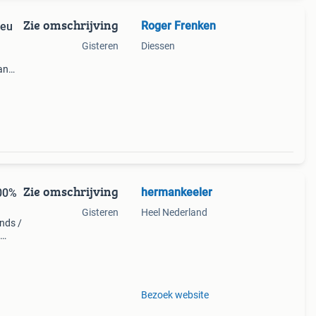
Zie omschrijving
Roger Frenken
neu
Gisteren
Diessen
an
rvolle
Zie omschrijving
hermankeeler
00%
Gisteren
Heel Nederland
ands /
eigen
Bezoek website