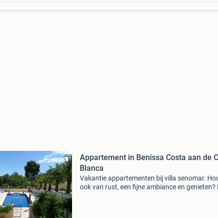
Appartement in Benissa Costa aan de 
Blanca
Vakantie appartementen bij villa senomar. Ho
ook van rust, een fijne ambiance en genieten?
is villa senomar de perfecte uitvalsbasis om d
costa blanca te verkennen. Lekker ontspanne
tot