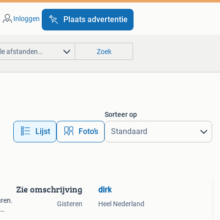
Inloggen
Plaats advertentie
lle afstanden…
Zoek
Sorteer op
Lijst
Foto’s
Zie omschrijving
dirk
uren.
Gisteren
Heel Nederland
rop