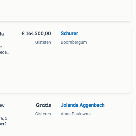
€ 164.500,00
Schurer
ta
Gisteren
Boornbergum
e
ieden
icht
Gratis
Jolanda Aggenbach
 uw
Gisteren
Anna Paulowna
va, 5
per?
en in