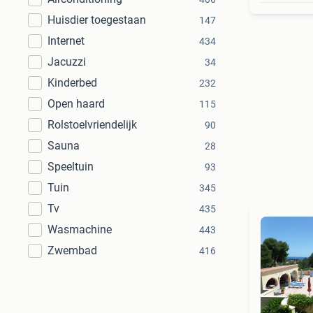
Huisdier toegestaan
147
Internet
434
Jacuzzi
34
Kinderbed
232
Open haard
115
Rolstoelvriendelijk
90
Sauna
28
Speeltuin
93
Tuin
345
Tv
435
Wasmachine
443
Zwembad
416