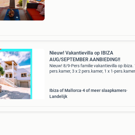
wij (en ook vele mede-eigenaren van
vakantiehuisjes) ons
Nieuw! Vakantievilla op IBIZA
AUG/SEPTEMBER AANBIEDING!!
Nieuw! 8/9-Pers familie vakantievilla op ibiza.
pers.kamer, 3 x 2 pers.kamer, 1 x 1-pers.kamer
Badkamers, alle kamers airco, grote leefkeuk
alle apparatuur, binnenruimte. Alle bedden nie
Ibiza of Mallorca
4 of meer slaapkamers
Landelijk