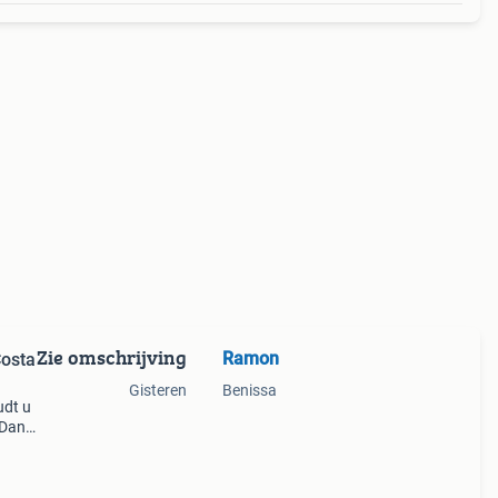
Zie omschrijving
Ramon
Costa
Gisteren
Benissa
udt u
 Dan
e
n en