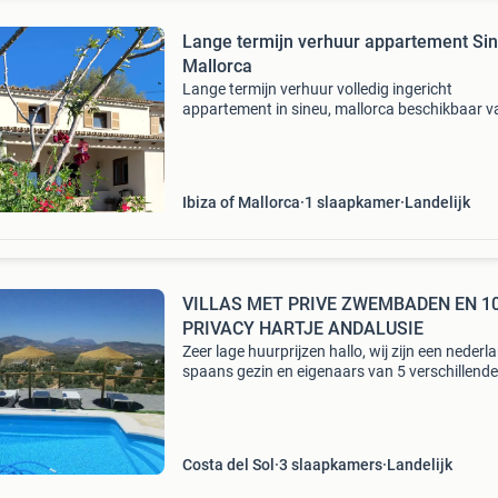
Lange termijn verhuur appartement Si
Mallorca
Lange termijn verhuur volledig ingericht
appartement in sineu, mallorca beschikbaar v
eind september tot en met eind maart. Dit sfee
appartement van circa 45 m² beschikt over: •
aparte sl
Ibiza of Mallorca
1 slaapkamer
Landelijk
VILLAS MET PRIVE ZWEMBADEN EN 1
PRIVACY HARTJE ANDALUSIE
Zeer lage huurprijzen hallo, wij zijn een nederl
spaans gezin en eigenaars van 5 verschillende
vakantiehuizen in andalusie zuid spanje. Deze
vakantiehuizen beschikken allemaal over een 
pri
Costa del Sol
3 slaapkamers
Landelijk