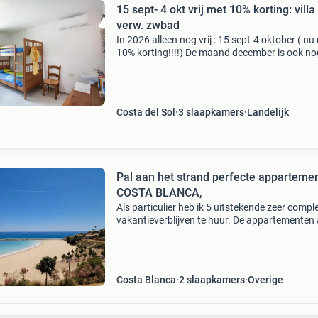
15 sept- 4 okt vrij met 10% korting: vill
verw. zwbad
In 2026 alleen nog vrij : 15 sept-4 oktober ( nu
10% korting!!!!) De maand december is ook nog
en we hebben overwintermogelijkheden ( met 
houtkachel en airco en verwarmd zwembad)!
Costa del Sol
3 slaapkamers
Landelijk
Pal aan het strand perfecte apparteme
COSTA BLANCA,
Als particulier heb ik 5 uitstekende zeer compl
vakantieverblijven te huur. De appartementen
de costa blanca zijn pal aan het strand. U loop
van het appartement het strand op 50m! En d
Costa Blanca
2 slaapkamers
Overige