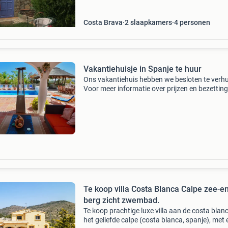
ruil vo
Costa Brava
2 slaapkamers
4 personen
Vakantiehuisje in Spanje te huur
Ons vakantiehuis hebben we besloten te verh
Voor meer informatie over prijzen en bezetting
verwijzen we graag door naar de website waa
wij (en ook vele mede-eigenaren van
vakantiehuisjes) ons
Te koop villa Costa Blanca Calpe zee-e
berg zicht zwembad.
Te koop prachtige luxe villa aan de costa blanc
het geliefde calpe (costa blanca, spanje), met 