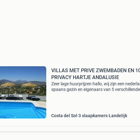
VILLAS MET PRIVE ZWEMBADEN EN 1
PRIVACY HARTJE ANDALUSIE
Zeer lage huurprijzen hallo, wij zijn een nederl
spaans gezin en eigenaars van 5 verschillende
vakantiehuizen in andalusie zuid spanje. Deze
vakantiehuizen beschikken allemaal over een 
pri
Costa del Sol
3 slaapkamers
Landelijk