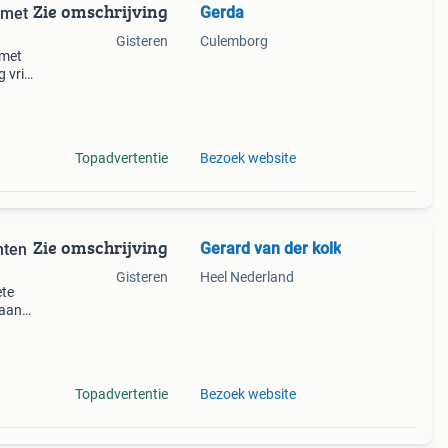
Zie omschrijving
Gerda
a met
Gisteren
Culemborg
 met
 vrij
cv en
 2027
Topadvertentie
Bezoek website
Zie omschrijving
Gerard van der kolk
nten
Gisteren
Heel Nederland
ete
 aan
t zo
at va
Topadvertentie
Bezoek website