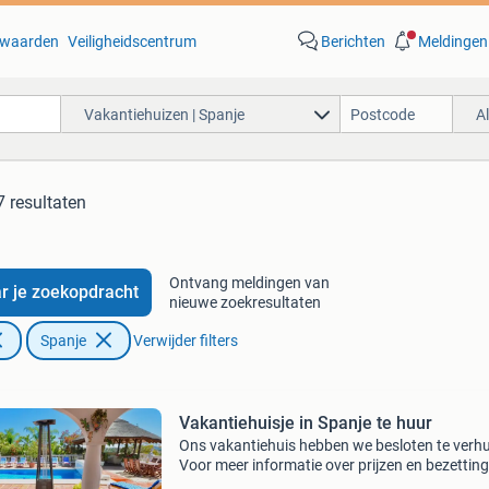
waarden
Veiligheidscentrum
Berichten
Meldingen
Vakantiehuizen | Spanje
A
 resultaten
Ontvang meldingen van
r je zoekopdracht
nieuwe zoekresultaten
Spanje
Verwijder filters
Vakantiehuisje in Spanje te huur
Ons vakantiehuis hebben we besloten te verh
Voor meer informatie over prijzen en bezetting
verwijzen we graag door naar de website waa