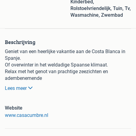
Kinderbed,
Rolstoelvriendelijk, Tuin, Tv,
Wasmachine, Zwembad
Beschrijving
Geniet van een heerlijke vakantie aan de Costa Blanca in
Spanje.
Of overwinter in het weldadige Spaanse klimaat.
Relax met het genot van prachtige zeezichten en
adembenemende
landschappen. Het is er heerlijk toeven.
Lees meer
Er is een huurperiode vrijgekomen van 15-2-25 tm 12-4-25.
Voor een aantrekkelijke prijs !
Website
www.casacumbre.nl
Huur de Casa Cumbre op de Cumbre del Sol.
Een vakantiehuis met eigen zwembad en panoramisch
zeezicht.