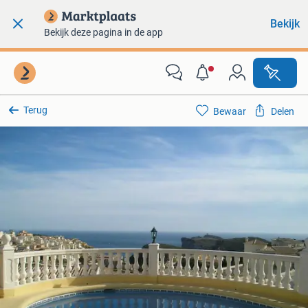
Bekijk
Bekijk deze pagina in de app
Terug
Bewaar
Delen