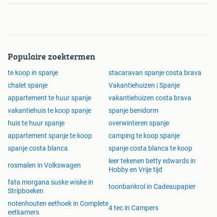
Populaire zoektermen
te koop in spanje
stacaravan spanje costa brava
chalet spanje
Vakantiehuizen | Spanje
appartement te huur spanje
vakantiehuizen costa brava
vakantiehuis te koop spanje
spanje benidorm
huis te huur spanje
overwinteren spanje
appartement spanje te koop
camping te koop spanje
spanje costa blanca
spanje costa blanca te koop
leer tekenen betty edwards in
rosmalen in Volkswagen
Hobby en Vrije tijd
fata morgana suske wiske in
toonbankrol in Cadeaupapier
Stripboeken
notenhouten eethoek in Complete
4 tec in Campers
eetkamers