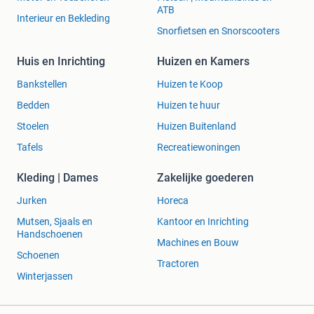
ATB
Interieur en Bekleding
Snorfietsen en Snorscooters
Huis en Inrichting
Huizen en Kamers
Bankstellen
Huizen te Koop
Bedden
Huizen te huur
Stoelen
Huizen Buitenland
Tafels
Recreatiewoningen
Kleding | Dames
Zakelijke goederen
Jurken
Horeca
Mutsen, Sjaals en
Kantoor en Inrichting
Handschoenen
Machines en Bouw
Schoenen
Tractoren
Winterjassen