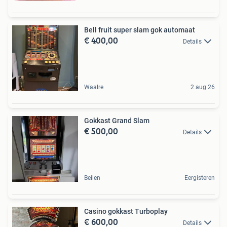
Bell fruit super slam gok automaat
€ 400,00
Details
Waalre
2 aug 26
Gokkast Grand Slam
€ 500,00
Details
Beilen
Eergisteren
Casino gokkast Turboplay
€ 600,00
Details