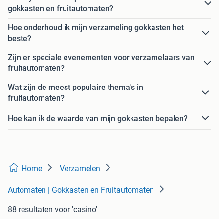
gokkasten en fruitautomaten?
Hoe onderhoud ik mijn verzameling gokkasten het
beste?
Zijn er speciale evenementen voor verzamelaars van
fruitautomaten?
Wat zijn de meest populaire thema's in
fruitautomaten?
Hoe kan ik de waarde van mijn gokkasten bepalen?
Home
Verzamelen
Automaten | Gokkasten en Fruitautomaten
88 resultaten
voor 'casino'