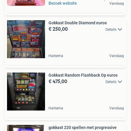
Bezoek website
Vandaag
Gokkast Double Diamond euros
€ 250,00
Details
Harkema
Vandaag
Gokkast Random Flashback Op euros
€ 475,00
Details
Harkema
Vandaag
gokkast 220 spellen met progressive