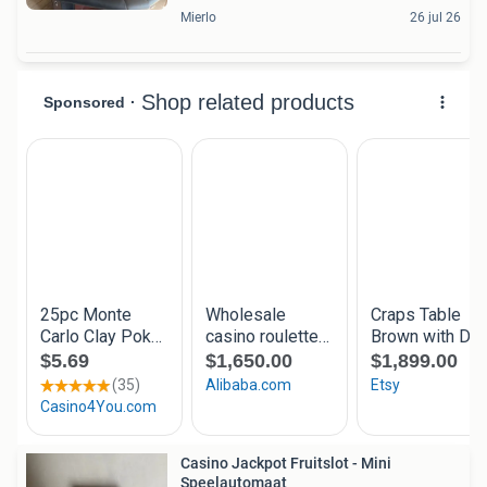
Mierlo
26 jul 26
Casino Jackpot Fruitslot - Mini
Speelautomaat