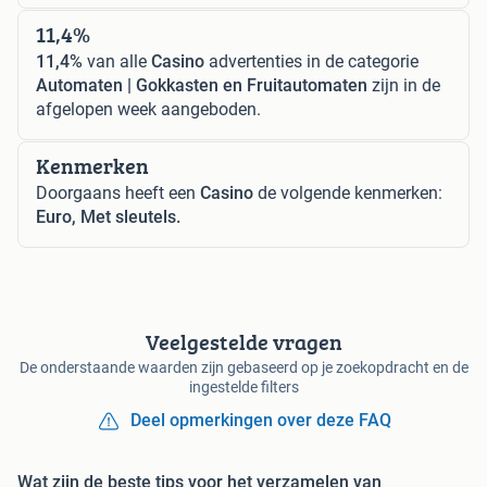
11,4%
11,4%
van alle
Casino
advertenties in de categorie
Automaten | Gokkasten en Fruitautomaten
zijn in de
afgelopen week aangeboden.
Kenmerken
Doorgaans heeft een
Casino
de volgende kenmerken:
Euro, Met sleutels.
Veelgestelde vragen
De onderstaande waarden zijn gebaseerd op je zoekopdracht en de
ingestelde filters
Deel opmerkingen over deze FAQ
Wat zijn de beste tips voor het verzamelen van