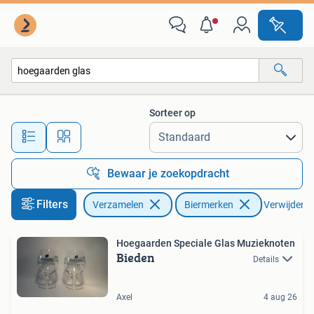
Biermerken
Sorteer op
Alle afstanden…
Bewaar je zoekopdracht
Filters
Verzamelen
Biermerken
Verwijder fi
Hoegaarden Speciale Glas Muzieknoten
Bieden
Details
Axel
4 aug 26