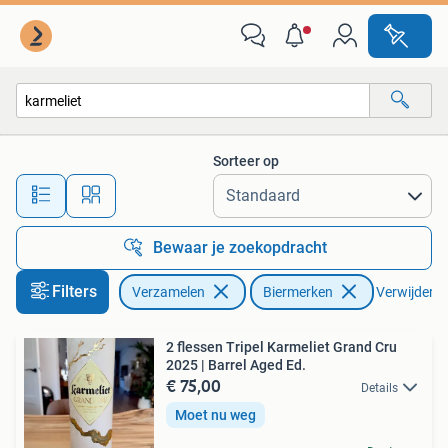
Biermerken
Sorteer op
Alle afstanden…
Bewaar je zoekopdracht
Filters
Verzamelen
Biermerken
Verwijder fi
2 flessen Tripel Karmeliet Grand Cru
2025 | Barrel Aged Ed.
€ 75,00
Details
Moet nu weg