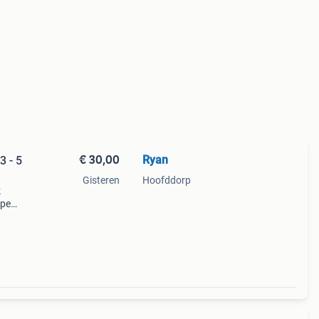
€ 30,00
Ryan
3 - 5
Gisteren
Hoofddorp
k
ppe
 wat
plexe