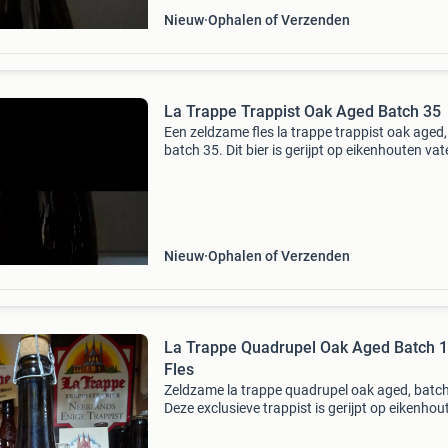
Nieuw
Ophalen of Verzenden
La Trappe Trappist Oak Aged Batch 35
Een zeldzame fles la trappe trappist oak aged,
batch 35. Dit bier is gerijpt op eikenhouten vat
wat zorgt voor een unieke en complexe smaak
must-have voor de echte bierliefhebber en
verzamelaa
Nieuw
Ophalen of Verzenden
La Trappe Quadrupel Oak Aged Batch 1
Fles
Zeldzame la trappe quadrupel oak aged, batch
Deze exclusieve trappist is gerijpt op eikenhou
vaten, wat zorgt voor een unieke en complexe
smaak. Een must-have voor de verzamelaar e