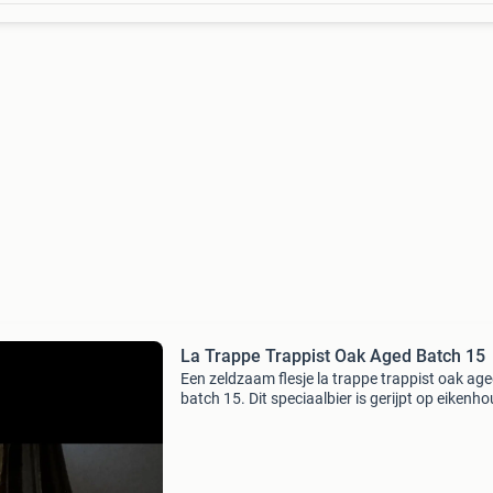
La Trappe Trappist Oak Aged Batch 15
Een zeldzaam flesje la trappe trappist oak age
batch 15. Dit speciaalbier is gerijpt op eikenh
vaten, wat zorgt voor een unieke smaakbelevi
Perfect voor de verzamelaar of liefhebber van 