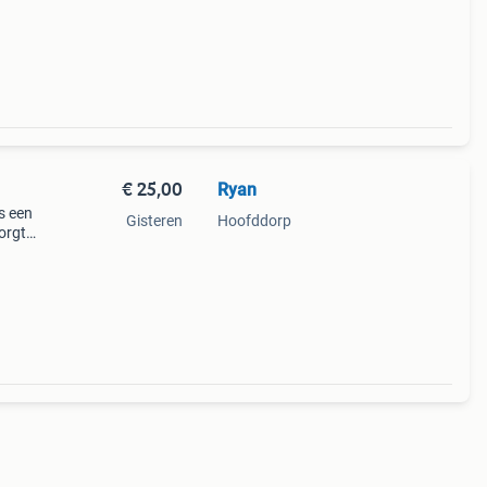
€ 25,00
Ryan
is een
Gisteren
Hoofddorp
zorgt
le en