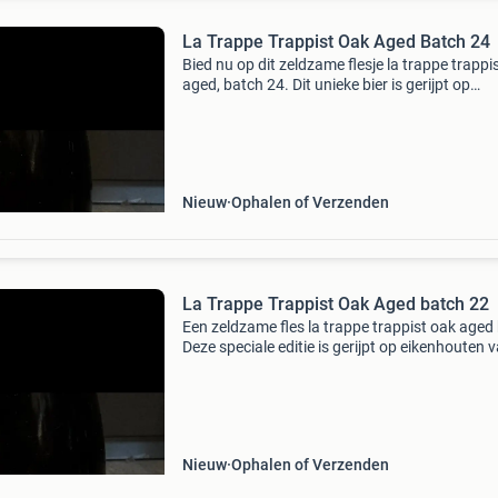
La Trappe Trappist Oak Aged Batch 24
Bied nu op dit zeldzame flesje la trappe trappi
aged, batch 24. Dit unieke bier is gerijpt op
eikenhouten vaten, wat zorgt voor een compl
smaakervaring. Een must-have voor de serieu
bierver
Nieuw
Ophalen of Verzenden
La Trappe Trappist Oak Aged batch 22
Een zeldzame fles la trappe trappist oak aged 
Deze speciale editie is gerijpt op eikenhouten v
wat zorgt voor een unieke en complexe smaak
Perfect voor de verzamelaar of liefhebber van 
Nieuw
Ophalen of Verzenden