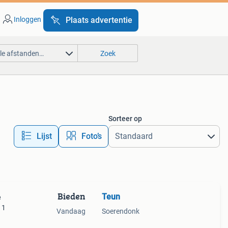
Inloggen
Plaats advertentie
lle afstanden…
Zoek
Sorteer op
Lijst
Foto’s
Bieden
Teun
e
 1
Vandaag
Soerendonk
en,