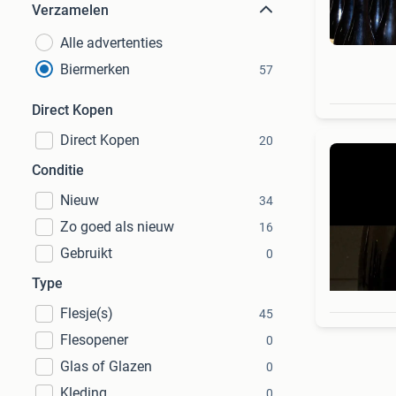
Verzamelen
Alle advertenties
Biermerken
57
Direct Kopen
Direct Kopen
20
Conditie
Nieuw
34
Zo goed als nieuw
16
Gebruikt
0
Type
Flesje(s)
45
Flesopener
0
Glas of Glazen
0
Kleding
0