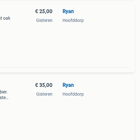
€ 25,00
Ryan
st oak
Gisteren
Hoofddorp
exe
ze
€ 35,00
Ryan
bier.
Gisteren
Hoofddorp
aten,
.
bij