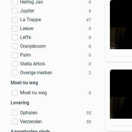
Hertog Jan
0
Jupiler
0
La Trappe
47
Leeuw
0
Leffe
0
Oranjeboom
0
Palm
0
Stella Artois
0
Overige merken
2
Moet nu weg
Moet nu weg
0
Levering
Ophalen
55
Verzenden
39
Aangeboden sinds