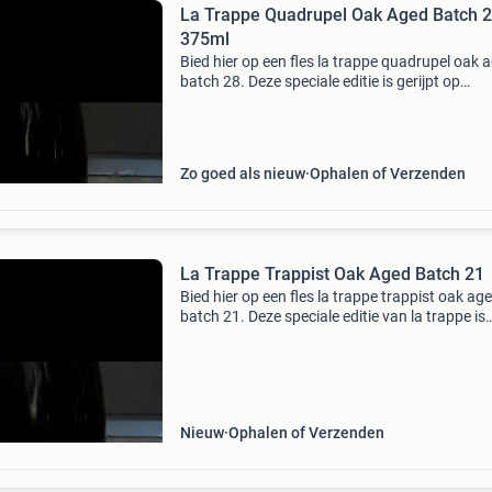
La Trappe Quadrupel Oak Aged Batch 2
375ml
Bied hier op een fles la trappe quadrupel oak 
batch 28. Deze speciale editie is gerijpt op
eikenhouten vaten, wat zorgt voor een unieke
smaakbeleving. De fles heeft een inhoud van 
en is ee
Zo goed als nieuw
Ophalen of Verzenden
La Trappe Trappist Oak Aged Batch 21
Bied hier op een fles la trappe trappist oak age
batch 21. Deze speciale editie van la trappe is
gerijpt op eikenhouten vaten, wat zorgt voor 
uniek en complex smaakprofiel. Een must-hav
voor li
Nieuw
Ophalen of Verzenden