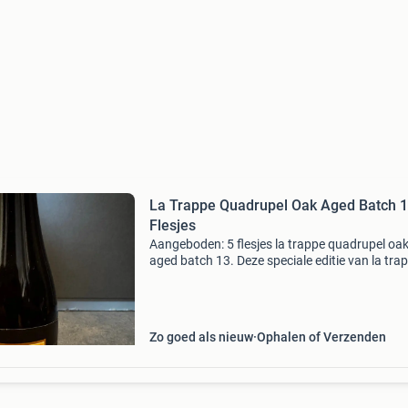
La Trappe Quadrupel Oak Aged Batch 1
Flesjes
Aangeboden: 5 flesjes la trappe quadrupel oa
aged batch 13. Deze speciale editie van la tra
quadrupel heeft gerijpt op eikenhouten vaten,
zorgt voor een unieke smaakbeleving met com
aroma
Zo goed als nieuw
Ophalen of Verzenden