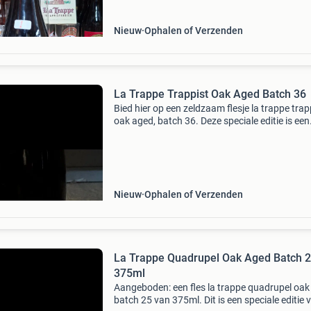
liefhebber v
Nieuw
Ophalen of Verzenden
La Trappe Trappist Oak Aged Batch 36
Bied hier op een zeldzaam flesje la trappe trap
oak aged, batch 36. Deze speciale editie is een
must-have voor verzamelaars en liefhebbers 
unieke bieren. Het bier is gerijpt op eikenhoute
Nieuw
Ophalen of Verzenden
La Trappe Quadrupel Oak Aged Batch 2
375ml
Aangeboden: een fles la trappe quadrupel oak
batch 25 van 375ml. Dit is een speciale editie 