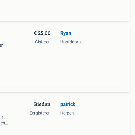
€ 25,00
Ryan
Gisteren
Hoofddorp
en,
. Een
Bieden
patrick
Eergisteren
Herpen
 1.
ten
n