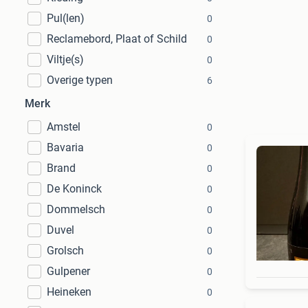
Pul(len)
0
Reclamebord, Plaat of Schild
0
Viltje(s)
0
Overige typen
6
Merk
Amstel
0
Bavaria
0
Brand
0
De Koninck
0
Dommelsch
0
Duvel
0
Grolsch
0
Gulpener
0
Heineken
0