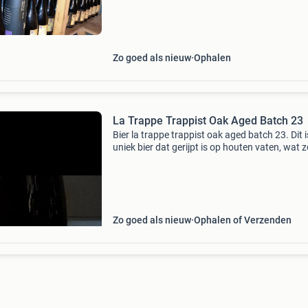
bestaande uit batch 1 t/m batch 56. Een
uitzonderlijke kans voo
Zo goed als nieuw
Ophalen
La Trappe Trappist Oak Aged Batch 23
Bier la trappe trappist oak aged batch 23. Dit 
uniek bier dat gerijpt is op houten vaten, wat 
voor een complexe smaak met tonen van vanil
hout. Perfect voor de liefhebber van speciaa
Zo goed als nieuw
Ophalen of Verzenden