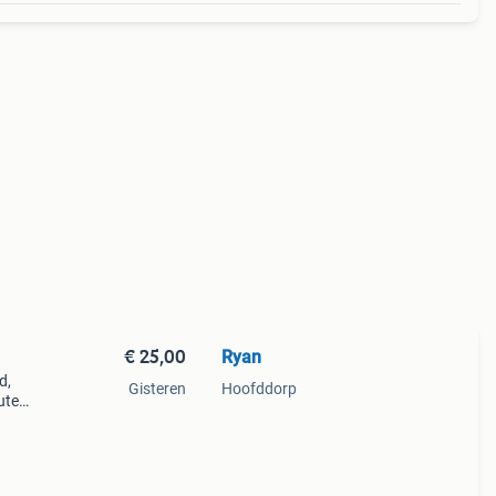
€ 25,00
Ryan
d,
Gisteren
Hoofddorp
outen
ng.
bijz