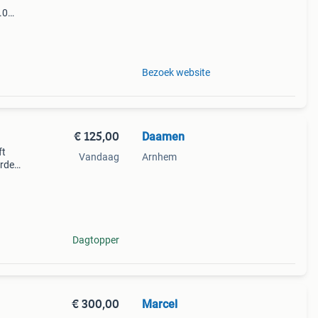
.0
9%
Bezoek website
€ 125,00
Daamen
ft
Vandaag
Arnhem
rden:
atie
Dagtopper
€ 300,00
Marcel