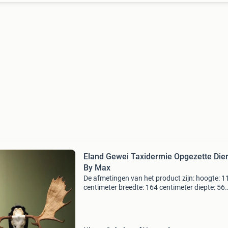
Eland Gewei Taxidermie Opgezette Die
By Max
De afmetingen van het product zijn: hoogte: 1
centimeter breedte: 164 centimeter diepte: 56
centimeter by max - interieur en decoratie foc
zich op hoogwaardige dierenhuiden en prepar
Wij vin