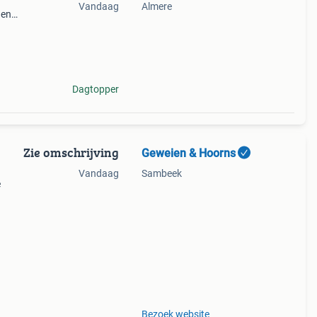
Vandaag
Almere
den
vos
ro v
Dagtopper
Zie omschrijving
Geweien & Hoorns
Vandaag
Sambeek
e
e
Bezoek website