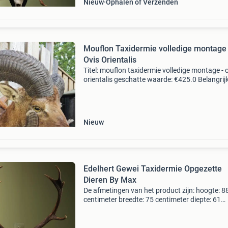
Nieuw
Ophalen of Verzenden
Mouflon Taxidermie volledige montage 
Ovis Orientalis
Titel: mouflon taxidermie volledige montage - 
orientalis geschatte waarde: €425.0 Belangrijk
winnende biedingen zijn exclusief 9%
koperbescherming + €3 kavel beschrijving
prachtige opg
Nieuw
Edelhert Gewei Taxidermie Opgezette
Dieren By Max
De afmetingen van het product zijn: hoogte: 8
centimeter breedte: 75 centimeter diepte: 61
centimeter by max - interieur en decoratie foc
zich op hoogwaardige dierenhuiden en prepar
Wij vinde