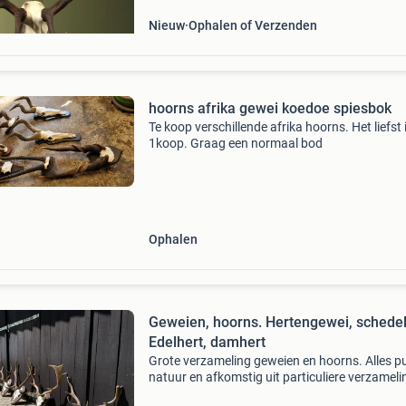
Nieuw
Ophalen of Verzenden
hoorns afrika gewei koedoe spiesbok
Te koop verschillende afrika hoorns. Het liefst 
1koop. Graag een normaal bod
Ophalen
Geweien, hoorns. Hertengewei, schedel
Edelhert, damhert
Grote verzameling geweien en hoorns. Alles p
natuur en afkomstig uit particuliere verzameli
Van super grote hertengeweien tot kleine