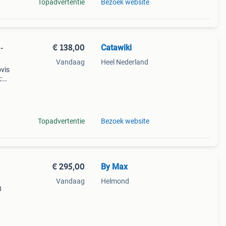
Topadvertentie
Bezoek website
€ 138,00
Catawiki
-
Vandaag
Heel Nederland
ovis
:
Topadvertentie
Bezoek website
€ 295,00
By Max
Vandaag
Helmond
8
ust
aten.