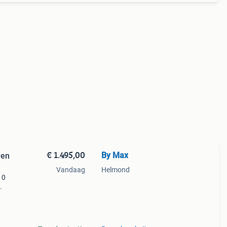
€ 1.495,00
By Max
ren
Vandaag
Helmond
10
ust
aten.