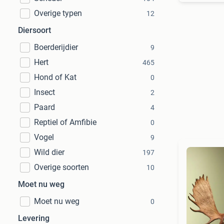
Overige typen
12
Diersoort
Boerderijdier
9
Hert
465
Hond of Kat
0
Insect
2
Paard
4
Reptiel of Amfibie
0
Vogel
9
Wild dier
197
Overige soorten
10
Moet nu weg
Moet nu weg
0
Levering