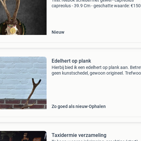
Titel: reebok schedel met gewei - capreolus
capreolus - 39.9 Cm - geschatte waarde: €150
Belangrijk: winnende biedingen zijn exclusief 
koperbescherming + €3 kavel beschrijving
materiaal
Nieuw
Edelhert op plank
Hierbij bied ik een edelhert op plank aan. Betre
geen kunstschedel, gewoon origineel. Trefwoo
edelhert gewei geweien natuurdecoratie decor
landelijk dierenverzameling
Zo goed als nieuw
Ophalen
Taxidermie verzameling