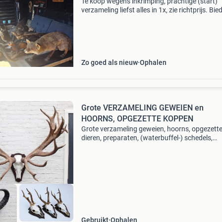
Te koop wegens inkrimping, prachtige (start)
verzameling liefst alles in 1x, zie richtprijs. Bie
mag altijd, geen onzin biedingen. Richtprijzen 
100 euro hartebeest en impala schedel, 100 eu
Zo goed als nieuw
Ophalen
Grote VERZAMELING GEWEIEN en
HOORNS, OPGEZETTE KOPPEN
Grote verzameling geweien, hoorns, opgezett
dieren, preparaten, (waterbuffel-) schedels,
naturalia, curiosa, taxidermie, etc. Bezoek onz
website: www.gewei.nl : hier vindt u een groot
aantal stukken
Gebruikt
Ophalen