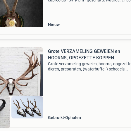
capreolus - 39.9 Cm - geschatte waarde: €150
Belangrijk: winnende biedingen zijn exclusief 
koperbescherming + €3 kavel beschrijving
materiaal
Nieuw
Grote VERZAMELING GEWEIEN en
HOORNS, OPGEZETTE KOPPEN
Grote verzameling geweien, hoorns, opgezett
dieren, preparaten, (waterbuffel-) schedels,
naturalia, curiosa, taxidermie, etc. Bezoek onz
website: www.gewei.nl : hier vindt u een groot
aantal stukken
Gebruikt
Ophalen