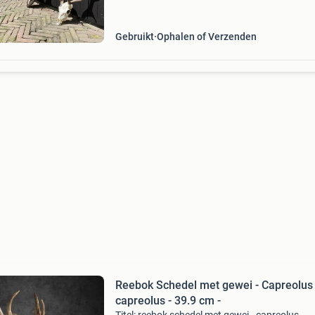
reegeweien. Edelherten, damherten, moeflons,
reebokken. Ook e
Gebruikt
Ophalen of Verzenden
Reebok Schedel met gewei - Capreolus
capreolus - 39.9 cm -