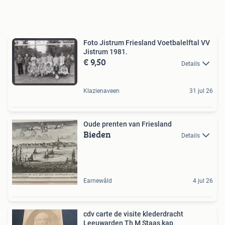
Foto Jistrum Friesland Voetbalelftal VV
Jistrum 1981.
€ 9,50
Details
Klazienaveen
31 jul 26
Oude prenten van Friesland
Bieden
Details
Earnewâld
4 jul 26
cdv carte de visite klederdracht
Leeuwarden Th M Staas kap