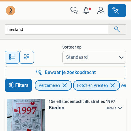
Foto's en Prenten
Sorteer op
Alle afstanden…
Bewaar je zoekopdracht
Filters
Verzamelen
Foto's en Prenten
Verwij
15e elfstedentocht illustraties 1997
Bieden
Details