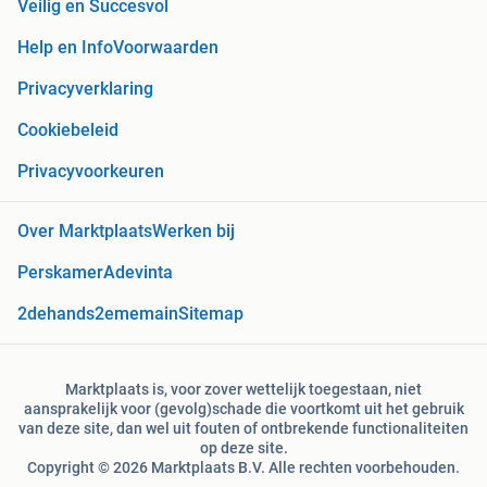
Veilig en Succesvol
Help en Info
Voorwaarden
Privacyverklaring
Cookiebeleid
Privacyvoorkeuren
Over Marktplaats
Werken bij
Perskamer
Adevinta
2dehands
2ememain
Sitemap
Marktplaats is, voor zover wettelijk toegestaan, niet
aansprakelijk voor (gevolg)schade die voortkomt uit het gebruik
van deze site, dan wel uit fouten of ontbrekende functionaliteiten
op deze site.
Copyright © 2026 Marktplaats B.V. Alle rechten voorbehouden.