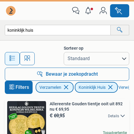
Koninklijk Huis en Royalty
Sorteer op
Alle afstanden…
Bewaar je zoekopdracht
Filters
Verzamelen
Koninklijk Huis
Verwijder
Allereerste Gouden tientje ooit uit 892
nu € 69,95
€ 69,95
Details
Topadvertentie