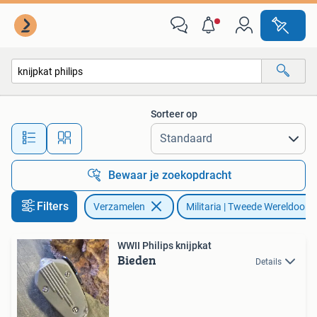
Militaria | Tweede Wereldoorlog
Sorteer op
Alle afstanden…
Bewaar je zoekopdracht
Filters
Verzamelen
Militaria | Tweede Wereldoorl
WWII Philips knijpkat
Bieden
Details