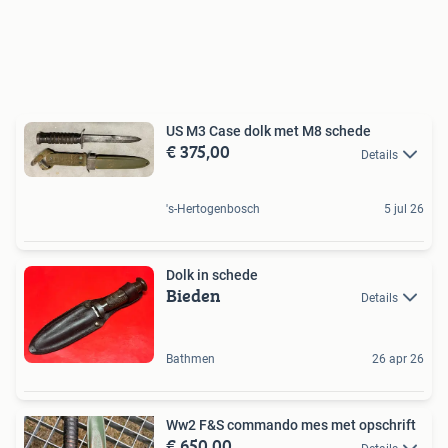
US M3 Case dolk met M8 schede
€ 375,00
Details
's-Hertogenbosch
5 jul 26
Dolk in schede
Bieden
Details
Bathmen
26 apr 26
Ww2 F&S commando mes met opschrift
€ 650,00