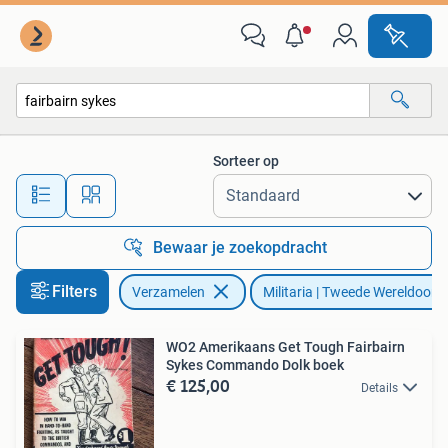
Militaria | Tweede Wereldoorlog
Sorteer op
Alle afstanden…
Bewaar je zoekopdracht
Filters
Verzamelen
Militaria | Tweede Wereldoorl
WO2 Amerikaans Get Tough Fairbairn
Sykes Commando Dolk boek
€ 125,00
Details