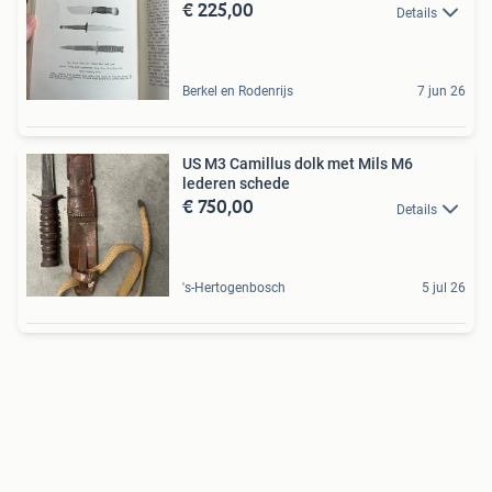
€ 225,00
Details
Berkel en Rodenrijs
7 jun 26
US M3 Camillus dolk met Mils M6
lederen schede
€ 750,00
Details
's-Hertogenbosch
5 jul 26