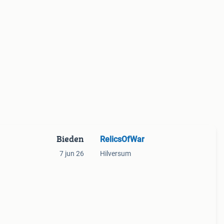
Bieden
RelicsOfWar
7 jun 26
Hilversum