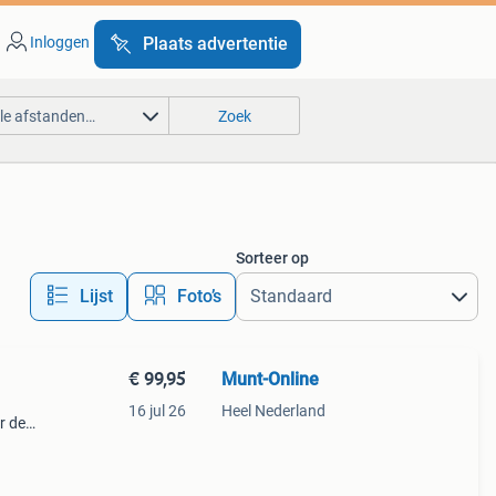
Inloggen
Plaats advertentie
lle afstanden…
Zoek
Sorteer op
Lijst
Foto’s
€ 99,95
Munt-Online
16 jul 26
Heel Nederland
r de
en
e