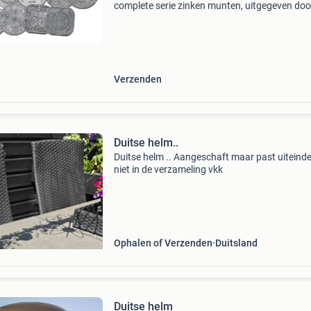
complete serie zinken munten, uitgegeven doo
duitse bezetter. Het zinken geld is kwetsbaar 
daardoor tegenwoordig zeldzaam om in goed
staat te verkrijg
Verzenden
Duitse helm..
Duitse helm .. Aangeschaft maar past uiteindel
niet in de verzameling vkk
Ophalen of Verzenden
Duitsland
Duitse helm