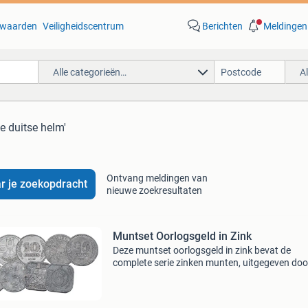
waarden
Veiligheidscentrum
Berichten
Meldingen
Alle categorieën…
A
je duitse helm'
Ontvang meldingen van
r je zoekopdracht
nieuwe zoekresultaten
Muntset Oorlogsgeld in Zink
Deze muntset oorlogsgeld in zink bevat de
complete serie zinken munten, uitgegeven doo
duitse bezetter. Het zinken geld is kwetsbaar 
daardoor tegenwoordig zeldzaam om in goed
staat te verkrijg