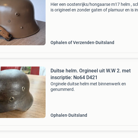
Hier een oostenrijks/hongaarse m17 helm , sc
is origineel en zonder gaten of plamuur en is i
izonso braun kleur gespoten zoals ie hoort te z
met ersatz kinband en repro binnen werk . In b
Ophalen of Verzenden
Duitsland
Duitse helm. Orgineel uit W.W 2. met
inscriptie: No64 D421
Orginele duitse helm met binnenwerk en
genummerd.
Ophalen
Duitsland