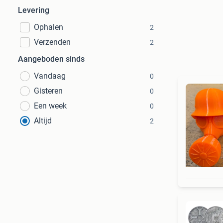
Levering
Ophalen
2
Verzenden
2
Aangeboden sinds
Vandaag
0
Gisteren
0
Een week
0
Altijd
2