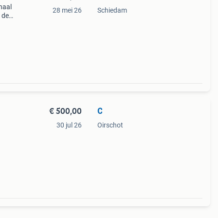
haal
28 mei 26
Schiedam
n de
ijn
in
€ 500,00
C
30 jul 26
Oirschot