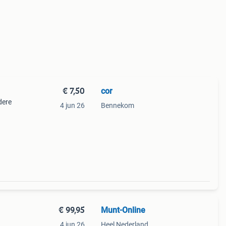
€ 7,50
cor
dere
4 jun 26
Bennekom
€ 99,95
Munt-Online
4 jun 26
Heel Nederland