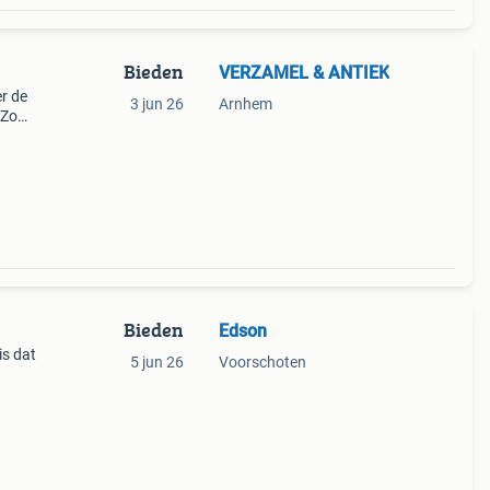
Bieden
VERZAMEL & ANTIEK
r de
3 jun 26
Arnhem
 Zo
Bieden
Edson
is dat
5 jun 26
Voorschoten