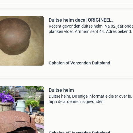
Duitse helm decal ORIGINEEL.
Recent gevonden duitse helm. Na 82 jaar onde
planken vloer. Arnhem sept 44. Adres bekend.
verkregen en zo in de verkoop. Super origineel
arnhem. Binnenwerk leer is soepel. Kinbandje
gedeeltelij
Ophalen of Verzenden
Duitsland
Duitse helm
Duitse helm. De enige informatie die er over is, 
hij in de ardennen is gevonden.