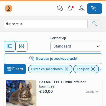
Konijnen
Sorteer op
Alle afstanden…
Bewaar je zoekopdracht
Filters
Dieren en Toebehoren
Konijnen
Verw
De ENIGE ECHTE mini loffelohr
konijntjes
€ 50,00
Details