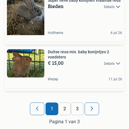
Super lieve baby konijnen Vlaamse reus
Bieden
Details
Holtheme
6 jul 26
Duitse reus mix. baby konijntjes 2
voedsters
€ 15,00
Details
Wezep
11 jul 26
1
2
3
Pagina 1 van 3