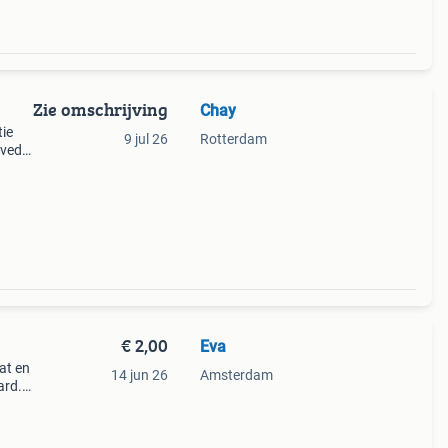
Zie omschrijving
Chay
tie
9 jul 26
Rotterdam
eved
€ 2,00
Eva
at en
14 jun 26
Amsterdam
ard.
🟩🟩