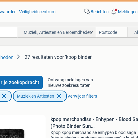
waarden
Veiligheidscentrum
Berichten
Meldingen
Muziek, Artiesten en Beroemdheden
A
27 resultaten
voor 'kpop binder'
dheden
Ontvang meldingen van
r je zoekopdracht
nieuwe zoekresultaten
Muziek en Artiesten
Verwijder filters
kpop merchandise - Enhypen - Blood S
(Photo Binder Sun...
Kpop kpop merchandise enhypen blood saga