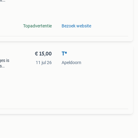
it
 in
de
Topadvertentie
Bezoek website
€ 15,00
T*
es is
11 jul 26
Apeldoorn
s