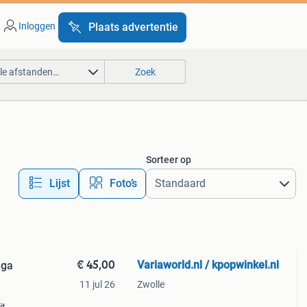
Inloggen
Plaats advertentie
lle afstanden…
Zoek
Sorteer op
Lijst
Foto’s
€ 45,00
Variaworld.nl / kpopwinkel.nl
aga
11 jul 26
Zwolle