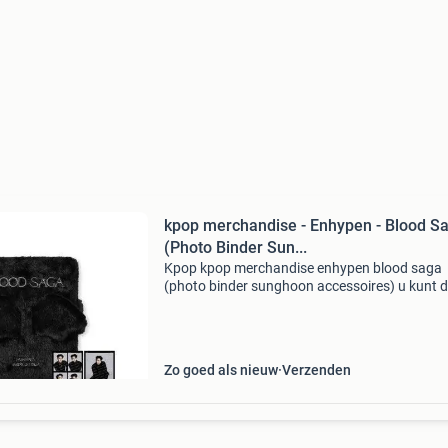
kpop merchandise - Enhypen - Blood S
(Photo Binder Sun...
Kpop kpop merchandise enhypen blood saga
(photo binder sunghoon accessoires) u kunt d
item bestellen op de website. Item bevindt zich
het magazijn van de variaworld of in een van 
winkels wilt
Zo goed als nieuw
Verzenden