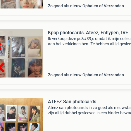
Zo goed als nieuw
Ophalen of Verzenden
Kpop photocards. Ateez, Enhypen, IVE
Ik verkoop deze pc&#39;s omdat ik mijn collec
aan het verkleinen ben. Ze hebben altijd gesle
in mijn binder gezeten. Prijzen staan in de foto
gehele set: €80 ik ga 10 juli op vakantie
Zo goed als nieuw
Ophalen of Verzenden
ATEEZ San photocards
Ateez san photocards in zo goed als nieuwsta
zijn altijd dubbel gesleeved in een binder bewa
Zie prijzen op tweede afbeelding. 🟩🟩🟩🟩🟩 
🟩🟩🟩 🟩🟩🟩🟩🟩 🟩🟩🟩🟩🟩 Verzenden of
ophalen