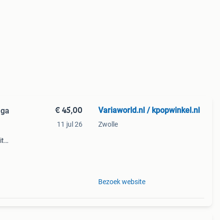
€ 45,00
Variaworld.nl / kpopwinkel.nl
aga
11 jul 26
Zwolle
it
 in
de
Bezoek website