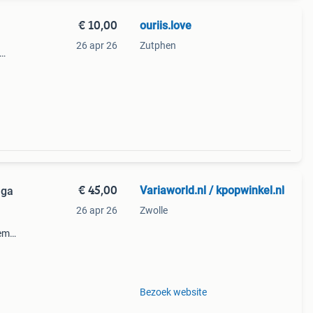
€ 10,00
ouriis.love
26 apr 26
Zutphen
n als
talen
€ 45,00
Variaworld.nl / kpopwinkel.nl
aga
26 apr 26
Zwolle
tem
et
Bezoek website