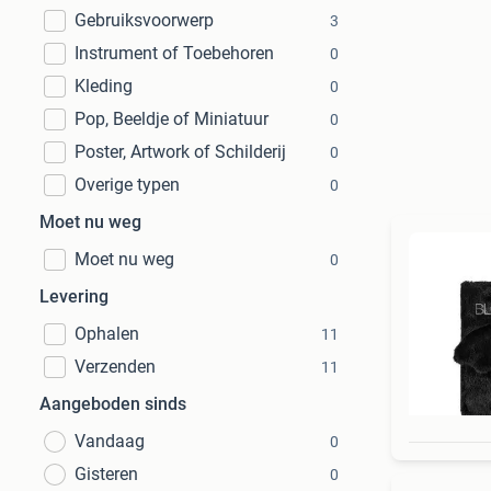
Gebruiksvoorwerp
3
Instrument of Toebehoren
0
Kleding
0
Pop, Beeldje of Miniatuur
0
Poster, Artwork of Schilderij
0
Overige typen
0
Moet nu weg
Moet nu weg
0
Levering
Ophalen
11
Verzenden
11
Aangeboden sinds
Vandaag
0
Gisteren
0