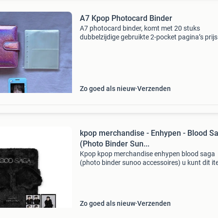
A7 Kpop Photocard Binder
A7 photocard binder, komt met 20 stuks
dubbelzijdige gebruikte 2-pocket pagina’s prijs
exclusief verzendkosten, photocards zijn allee
voorbeeld, komen niet met de binder vooraf be
met tikkie
Zo goed als nieuw
Verzenden
kpop merchandise - Enhypen - Blood S
(Photo Binder Sun...
Kpop kpop merchandise enhypen blood saga
(photo binder sunoo accessoires) u kunt dit i
bestellen op de website. Item bevindt zich in h
magazijn van de variaworld of in een van de
winkels wilt u d
Zo goed als nieuw
Verzenden