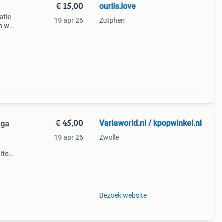
€ 15,00
ouriis.love
atie
19 apr 26
Zutphen
en wat
r van
€ 45,00
Variaworld.nl / kpopwinkel.nl
aga
19 apr 26
Zwolle
 item
et
Bezoek website