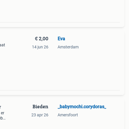
€ 2,00
Eva
aat
14 jun 26
Amsterdam
▫️ 🟩
f
Bieden
_babymochi.corydoras_
r
1er
23 apr 26
Amersfoort
eb
ht!