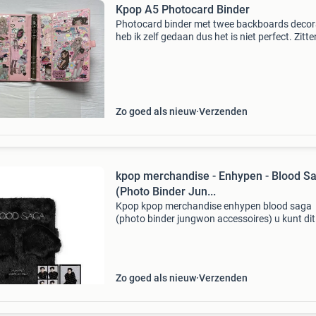
Kpop A5 Photocard Binder
Photocard binder met twee backboards decor
heb ik zelf gedaan dus het is niet perfect. Zitt
plakkerige resten op de voorkant van de binde
stickers prijs exclusief verzendkosten vooraf b
Zo goed als nieuw
Verzenden
kpop merchandise - Enhypen - Blood S
(Photo Binder Jun...
Kpop kpop merchandise enhypen blood saga
(photo binder jungwon accessoires) u kunt dit
bestellen op de website. Item bevindt zich in h
magazijn van de variaworld of in een van de
winkels wilt u
Zo goed als nieuw
Verzenden