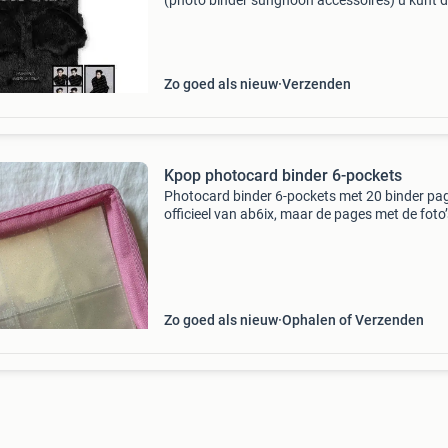
(photo binder sunghoon accessoires) u kunt d
item bestellen op de website. Item bevindt zich
het magazijn van de variaworld of in een van 
winkels wilt
Zo goed als nieuw
Verzenden
Kpop photocard binder 6-pockets
Photocard binder 6-pockets met 20 binder pag
officieel van ab6ix, maar de pages met de foto’
achterin kun je er ook uit halen!
Zo goed als nieuw
Ophalen of Verzenden