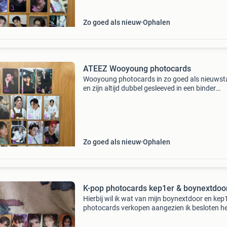
Zo goed als nieuw
Ophalen
ATEEZ Wooyoung photocards
Wooyoung photocards in zo goed als nieuwst
en zijn altijd dubbel gesleeved in een binder
bewaard. Zie prijzen op de afbeelding. 🟩🟩🟩🟩
🟩🟩🟩🟩 🟩🟩🟩🟩🟩 🟩🟩🟩🟩🟩 Verzenden o
ophalen in a
Zo goed als nieuw
Ophalen
K-pop photocards kep1er & boynextdoo
Hierbij wil ik wat van mijn boynextdoor en kep
photocards verkopen aangezien ik besloten h
deze niet te sparen/dubbel heb! Voor vragen,
interesse en meer fotos stuur vooral een beric