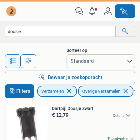
Overige Verzamelen
Sorteer op
Alle afstanden…
Bewaar je zoekopdracht
Filters
Verzamelen
Overige Verzamelen
Ver
Dartpijl Doosje Zwart
€ 12,79
Details
Topadvertentie