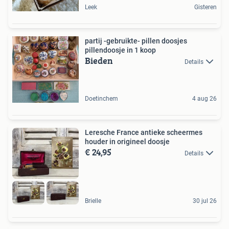
Leek
Gisteren
partij -gebruikte- pillen doosjes
pillendoosje in 1 koop
Bieden
Details
Doetinchem
4 aug 26
Leresche France antieke scheermes
houder in origineel doosje
€ 24,95
Details
Brielle
30 jul 26