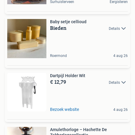
Surhuisterveen
Eergisteren
Baby setje cellioud
Bieden
Details
Roermond
4 aug 26
Dartpijl Holder Wit
€ 12,79
Details
Bezoek website
4 aug 26
Amulethorloge – Hachette De
Zakhorlogecollectie