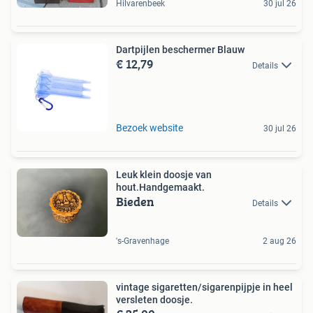
Hilvarenbeek
30 jul 26
Dartpijlen beschermer Blauw
€ 12,79
Details
Bezoek website
30 jul 26
Leuk klein doosje van
hout.Handgemaakt.
Bieden
Details
's-Gravenhage
2 aug 26
vintage sigaretten/sigarenpijpje in heel
versleten doosje.