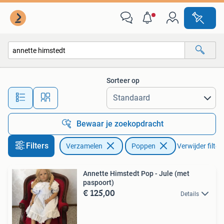
Poppen
Sorteer op
Alle afstanden…
Bewaar je zoekopdracht
Filters
Verzamelen
Poppen
Verwijder filter
Annette Himstedt Pop - Jule (met
paspoort)
€ 125,00
Details