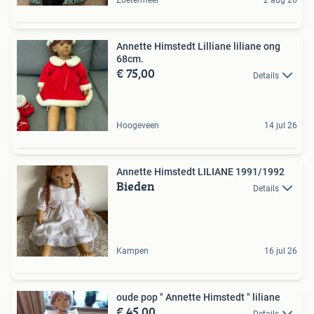
Zoetermeer
2 aug 26
Annette Himstedt Lilliane liliane ong
68cm.
€ 75,00
Details
Hoogeveen
14 jul 26
Annette Himstedt LILIANE 1991/1992
Bieden
Details
Kampen
16 jul 26
oude pop " Annette Himstedt " liliane
€ 45,00
Details