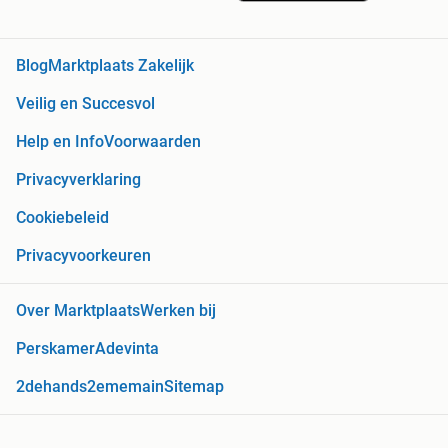
Blog
Marktplaats Zakelijk
Veilig en Succesvol
Help en Info
Voorwaarden
Privacyverklaring
Cookiebeleid
Privacyvoorkeuren
Over Marktplaats
Werken bij
Perskamer
Adevinta
2dehands
2ememain
Sitemap