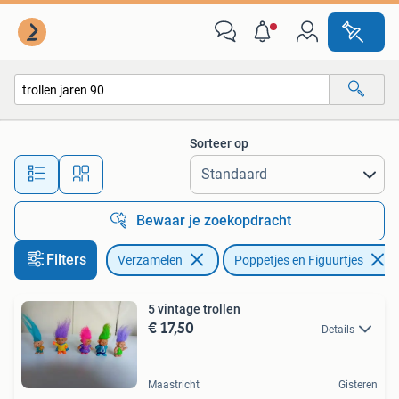
Poppetjes en Figuurtjes
Sorteer op
Alle afstanden…
Bewaar je zoekopdracht
Filters
Verzamelen
Poppetjes en Figuurtjes
5 vintage trollen
€ 17,50
Details
Maastricht
Gisteren