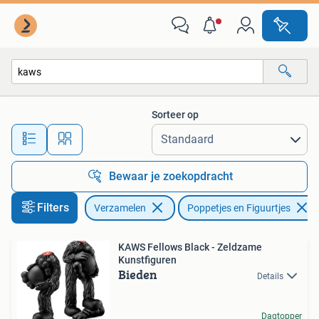
Poppetjes en Figuurtjes
Sorteer op
Alle afstanden…
Bewaar je zoekopdracht
Filters
Verzamelen
Poppetjes en Figuurtjes
KAWS Fellows Black - Zeldzame
Kunstfiguren
Bieden
Details
Dagtopper