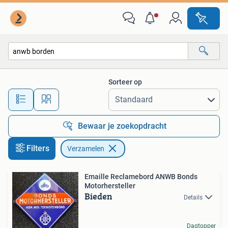
Verzamelen
Sorteer op
Alle afstanden…
Bewaar je zoekopdracht
Filters
Verzamelen
Emaille Reclamebord ANWB Bonds
Motorhersteller
Bieden
Details
Dagtopper