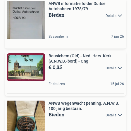
ANWB informatie folder Duitse
Autobahnen 1978/79
Bieden
Details
Sassenheim
7 jun 26
Beusichem (Gld) - Ned. Herv. Kerk
(A.N.W.B.-bord) - Ong
€ 0,35
Details
Enkhuizen
15 jul 26
ANWB Wegenwacht penning. A.N.W.B.
100 jarig bestaan.
Bieden
Details