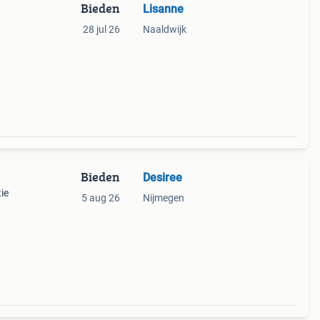
Bieden
Lisanne
28 jul 26
Naaldwijk
Bieden
Desiree
tie
5 aug 26
Nijmegen