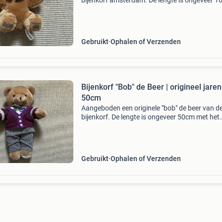
bijenkorf amsterdam. De lengte is ongeveer 
met zijn naam op de linker poot en het bijenkor
logo op de rechter poot. De beer ziet er netjes 
Gebruikt
Ophalen of Verzenden
Bijenkorf "Bob" de Beer | origineel jaren 
50cm
Aangeboden een originele "bob" de beer van d
bijenkorf. De lengte is ongeveer 50cm met het
bijenkorf logo op de rechter poot. Deze beer is
ongeveer 35 jaar oud dus ook bob ontkomt ni
aan
Gebruikt
Ophalen of Verzenden