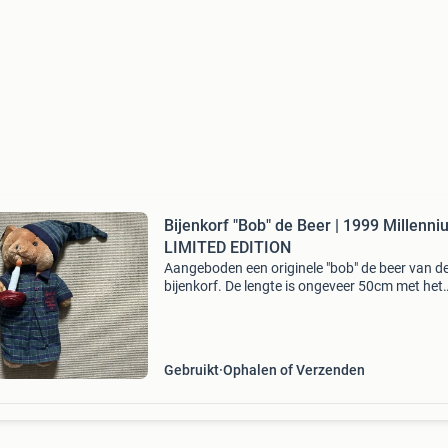
Bijenkorf "Bob" de Beer | 1999 Millenn
LIMITED EDITION
Aangeboden een originele "bob" de beer van d
bijenkorf. De lengte is ongeveer 50cm met het
bijenkorf logo op de rechter poot. Dit is een
gelimiteerde uitgave van eind 1999 ter viering
Gebruikt
Ophalen of Verzenden