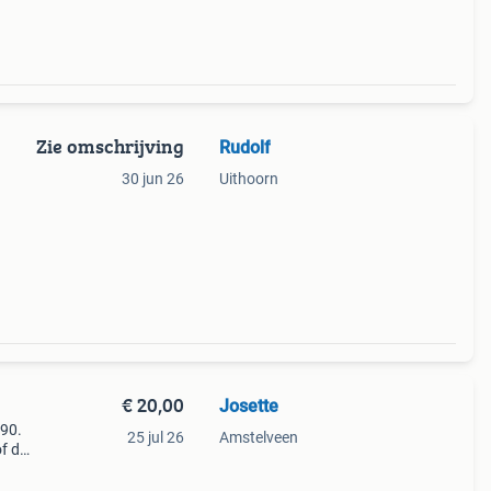
Zie omschrijving
Rudolf
30 jun 26
Uithoorn
€ 20,00
Josette
 90.
25 jul 26
Amstelveen
of den