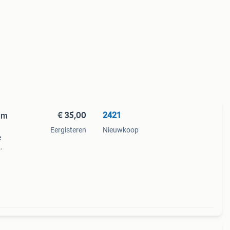
€ 35,00
2421
ium
Eergisteren
Nieuwkoop
e
 van h