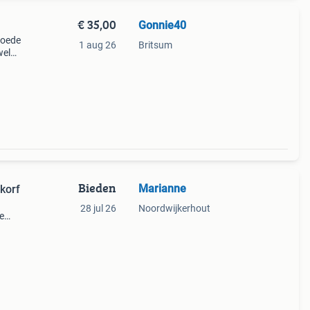
€ 35,00
Gonnie40
 goede
1 aug 26
Britsum
wel
Bieden
Marianne
korf
28 jul 26
Noordwijkerhout
e