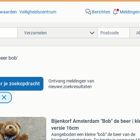
waarden
Veiligheidscentrum
Berichten
Meldingen
Verzamelen
A
beer bob'
Ontvang meldingen van
r je zoekopdracht
nieuwe zoekresultaten
Bijenkorf Amsterdam "Bob" de beer | kl
versie 16cm
Aangeboden een kleine "bob" de beer van de