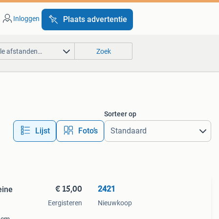
Inloggen
Plaats advertentie
lle afstanden…
Zoek
Sorteer op
Lijst
Foto’s
€ 15,00
2421
eine
Eergisteren
Nieuwkoop