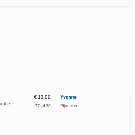
€ 10,00
Yvonne
oratie
27 jul 26
Pijnacker