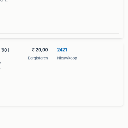
16cm
f
ui
€ 20,00
2421
'90 |
Eergisteren
Nieuwkoop
e
et