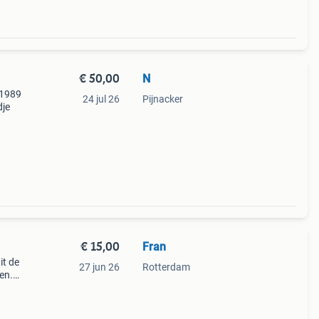
€ 50,00
N
 1989
24 jul 26
Pijnacker
dje
€ 15,00
Fran
it de
27 jun 26
Rotterdam
den.