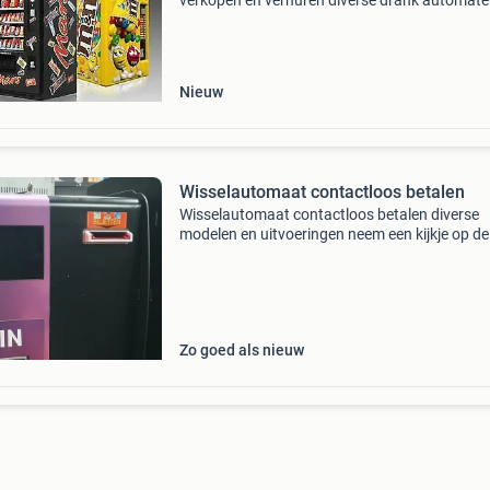
verkopen en verhuren diverse drank automat
met de keuze om deze zelf af te vullen of te
profiteren van onze full service! Coca cola ven
royal 804 spe
Nieuw
Wisselautomaat contactloos betalen
Wisselautomaat contactloos betalen diverse
modelen en uitvoeringen neem een kijkje op de
website klik alle advertenties aan bezoek adre
werken alleen op afspraak vendingoutlet
automatenservice abc
Zo goed als nieuw