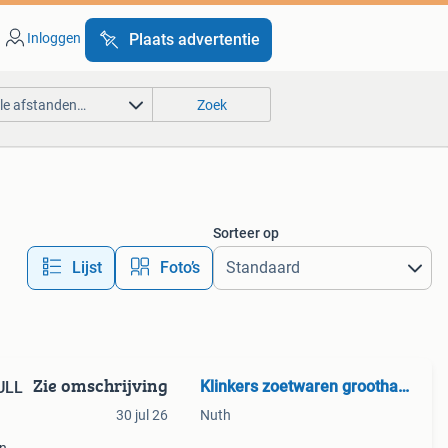
Inloggen
Plaats advertentie
lle afstanden…
Zoek
Sorteer op
Lijst
Foto’s
Zie omschrijving
Klinkers zoetwaren groothandel
ULL
30 jul 26
Nuth