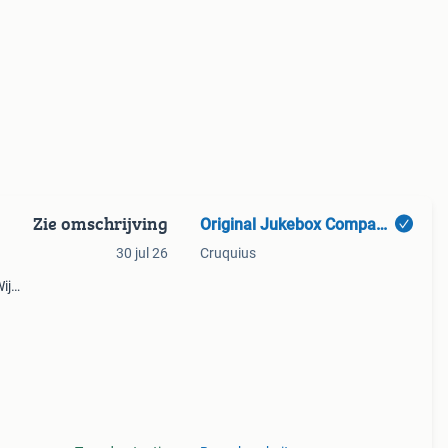
Zie omschrijving
Original Jukebox Company
30 jul 26
Cruquius
ij
is