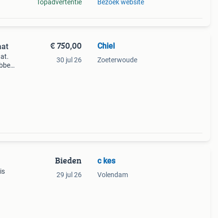
Topadvertentie
Bezoek website
€ 750,00
Chiel
aat
at.
30 jul 26
Zoeterwoude
ebbers
eet
Bieden
c kes
is
29 jul 26
Volendam