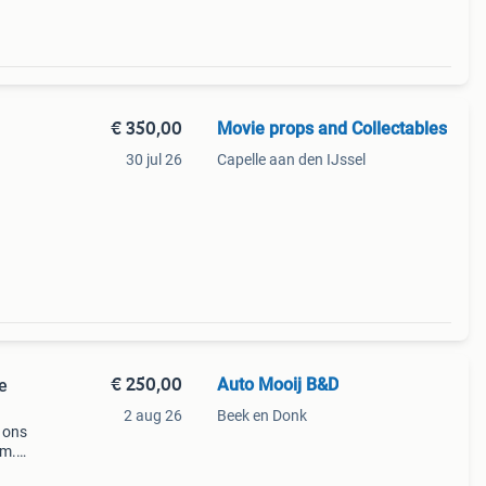
€ 350,00
Movie props and Collectables
30 jul 26
Capelle aan den IJssel
€ 250,00
Auto Mooij B&D
e
2 aug 26
Beek en Donk
 ons
om.
 meer