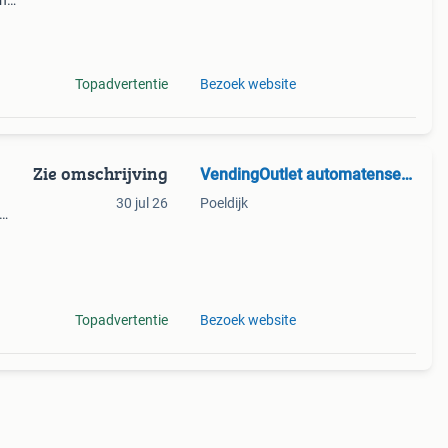
en
dor
Topadvertentie
Bezoek website
Zie omschrijving
VendingOutlet automatenservice
30 jul 26
Poeldijk
s we
Topadvertentie
Bezoek website