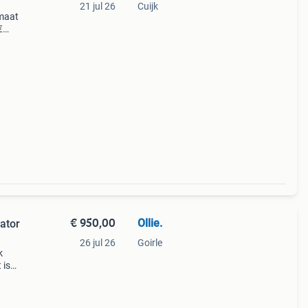
21 jul 26
Cuijk
omaat
€
t
 van
€ 950,00
Ollie.
ator
26 jul 26
Goirle
k
 is
oler