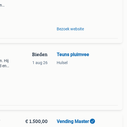
en
dor
Bezoek website
Bieden
Teuns pluimvee
. Hij
1 aug 26
Hulsel
d en
€ 1.500,00
Vending Master
7