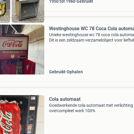
1950 tot 1960
Gebruikt
Westinghouse WC 78 Coca Cola autom
Unieke westinghouse wc 78 coca cola automa
Dit is een zeldzaam verzamelobject voor liefh
van vintage frisdrankautomaten en coca cola
memorabilia. De automaat is nagenoeg compl
maar moet ge
Gebruikt
Ophalen
Cola automaat
Goedwerkende cola automaat met verlichting 
overcompleet werk 100%