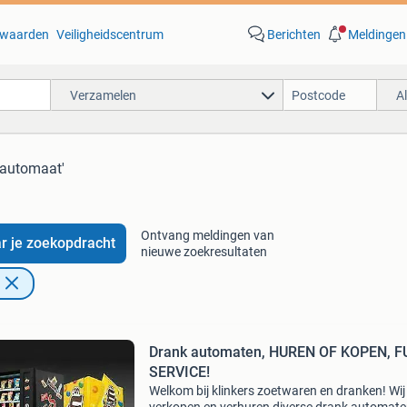
waarden
Veiligheidscentrum
Berichten
Meldingen
Verzamelen
A
 automaat'
Ontvang meldingen van
r je zoekopdracht
nieuwe zoekresultaten
Drank automaten, HUREN OF KOPEN, F
SERVICE!
Welkom bij klinkers zoetwaren en dranken! Wij