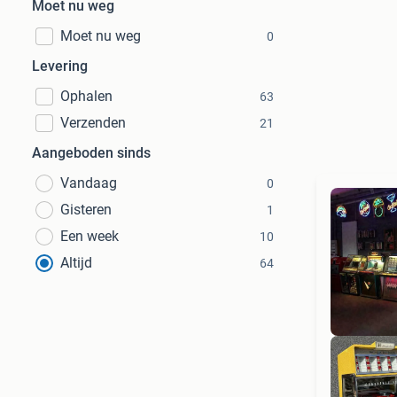
Moet nu weg
Moet nu weg
0
Levering
Ophalen
63
Verzenden
21
Aangeboden sinds
Vandaag
0
Gisteren
1
Een week
10
Altijd
64