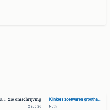
ep
Zie omschrijving
Klinkers zoetwaren groothandel
ULL
2 aug 26
Nuth