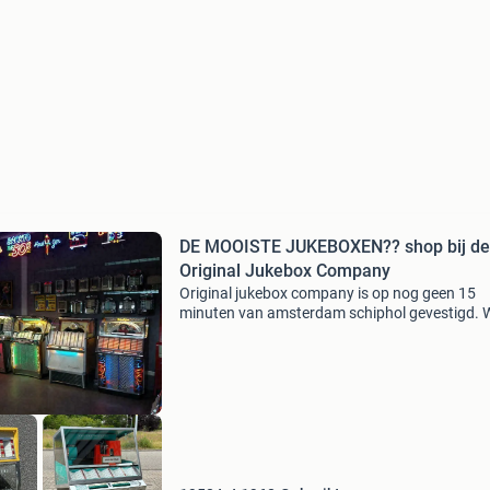
DE MOOISTE JUKEBOXEN?? shop bij de
Original Jukebox Company
Original jukebox company is op nog geen 15
minuten van amsterdam schiphol gevestigd. W
zijn een bedrijf gespecialiseerd in top
gerestaureerde 40's en 50's jukeboxen. Tevens 
een zeer grote