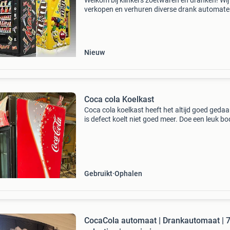
Welkom bij klinkers zoetwaren en dranken! Wij
verkopen en verhuren diverse drank automat
met de keuze om deze zelf af te vullen of te
profiteren van onze full service! Coca cola ven
royal 804 spe
Nieuw
Coca cola Koelkast
Coca cola koelkast heeft het altijd goed gedaan
is defect koelt niet goed meer. Doe een leuk bo
hij is voor jou. De opbrengst gaat naar de
carnavalsvereniging
Gebruikt
Ophalen
CocaCola automaat | Drankautomaat | 