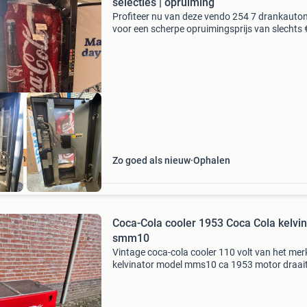
selecties | opruiming
Profiteer nu van deze vendo 254 7 drankaut
voor een scherpe opruimingsprijs van slechts 
1.500. Deze robuuste drankautomaat beschik
over 7 selecties en is geschikt voor de verkoop
vers
ruimingsmodel
Zo goed als nieuw
Ophalen
Coca-Cola cooler 1953 Coca Cola kelvin
smm10
Vintage coca-cola cooler 110 volt van het mer
kelvinator model mms10 ca 1953 motor draait
nog in de originele lak nooit over gespoten. Co
is uitgevoerd met dikke letters.