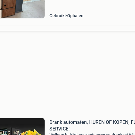
werkend. 130 Cm hoog 60 cm breed 20 cm di
tijdens
Gebruikt
Ophalen
Drank automaten, HUREN OF KOPEN, F
SERVICE!