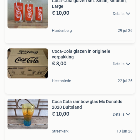
Coca-Cola glazen set: Small, Medium,
Large
€ 10,00
Details
Hardenberg
29 jul 26
Coca-Cola glazen in originele
verpakking
€ 8,00
Details
Heemstede
22 jul 26
Coca Cola rainbow glas Mc Donalds
2020 Duitsland
€ 10,00
Details
Streefkerk
13 jun 26