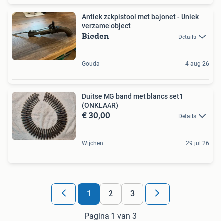
Antiek zakpistool met bajonet - Uniek
verzamelobject
Bieden
Details
Gouda
4 aug 26
Duitse MG band met blancs set1
(ONKLAAR)
€ 30,00
Details
Wijchen
29 jul 26
1
2
3
Pagina 1 van 3