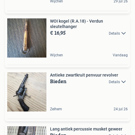
Wijchen
29 jul 26
WOI kogel (R.A.18) - Verdun
sleutelhanger
€ 16,95
Details
Wijchen
Vandaag
Antieke zwartkruit penvuur revolver
Bieden
Details
Zelhem
24 jul 26
Lang antiek percussie musket geweer