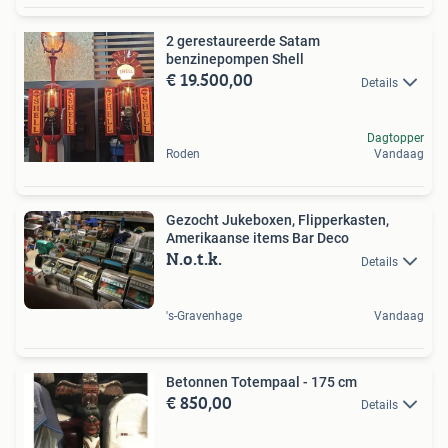
2 gerestaureerde Satam
benzinepompen Shell
€ 19.500,00
Details
Dagtopper
Roden
Vandaag
Gezocht Jukeboxen, Flipperkasten,
Amerikaanse items Bar Deco
N.o.t.k.
Details
's-Gravenhage
Vandaag
Betonnen Totempaal - 175 cm
€ 850,00
Details