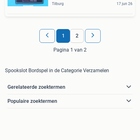
Tilburg
17 jun 26
1
2
Pagina 1 van 2
Spookslot Bordspel in de Categorie Verzamelen
Gerelateerde zoektermen
Populaire zoektermen