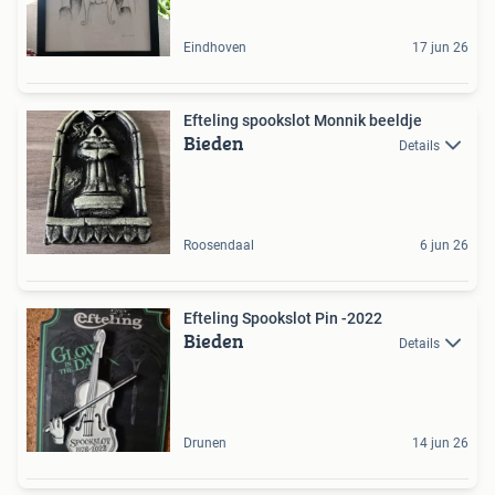
Eindhoven
17 jun 26
Efteling spookslot Monnik beeldje
Bieden
Details
Roosendaal
6 jun 26
Efteling Spookslot Pin -2022
Bieden
Details
Drunen
14 jun 26