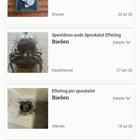
Drunen
20 jul 26
Speeldoos oude Spookslot Efteling
Bieden
Details
Kaatsheuvel
27 jun 26
Efteling pin spookslot
Bieden
Details
Vlijmen
18 jul 26