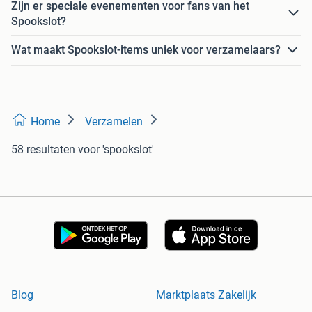
Zijn er speciale evenementen voor fans van het
Spookslot?
Wat maakt Spookslot-items uniek voor verzamelaars?
Home
Verzamelen
58 resultaten
voor 'spookslot'
Blog
Marktplaats Zakelijk