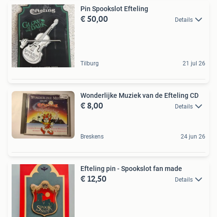
Pin Spookslot Efteling
€ 50,00
Details
Tilburg
21 jul 26
Wonderlijke Muziek van de Efteling CD
€ 8,00
Details
Breskens
24 jun 26
Efteling pin - Spookslot fan made
€ 12,50
Details