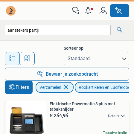
Rookartikelen, Aanstekers en Luciferdoosjes
Sorteer op
Alle afstanden…
Bewaar je zoekopdracht
Filters
Verzamelen
Rookartikelen en Luciferdoosj
Elektrische Powermatic 3 plus met
tabaksnijder
€ 254,95
Details
Topadvertentie