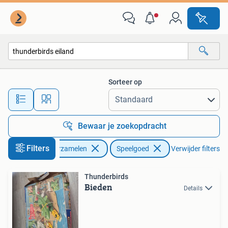
Speelgoed
Sorteer op
Alle afstanden…
Bewaar je zoekopdracht
Filters
Verzamelen
Speelgoed
Verwijder filters
Thunderbirds
Bieden
Details